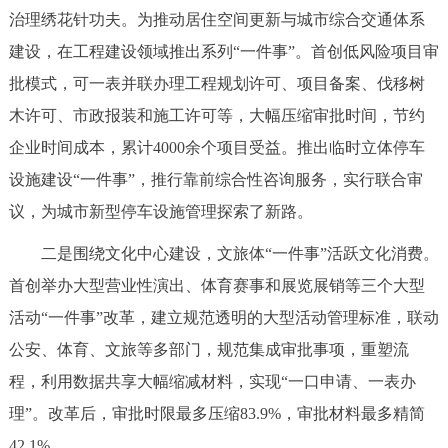
走进北京
治理绣花针功夫。为推动居住空间更新与城市综合交通体系
建设，在工程建设领域推出系列“一件事”。首创低风险项目审
北京概况
十六区概览
人文北京
批模式，可一表并联办理工程规划许可、项目备案、伐移树
木许可、市政报装和施工许可等，大幅压缩审批时间，节约
绿色北京
图说北京
视频北京
企业时间成本，累计4000余个项目受益。推出临时立体停车
多语种
设施建设“一件事”，推行靠前综合性咨询服务，实行联合审
议，为城市新型停车设施管理探索了新路。
ENGLISH
한국어
日本語
二是围绕文化中心建设，文旅体“一件事”活跃文化消费。
DEUTSCH
FRANÇAIS
РУССКИЙ ЯЗЫК
首创举办大型营业性演出、体育赛事和展览展销等三个大型
活动“一件事”改革，建立规范透明的大型活动管理标准，联动
ESPAÑOL
العربية
PORTUGUÊS
公安、体育、文旅等多部门，规范集成审批事项，重塑流
程，利用数据共享大幅缩减材料，实现“一口申请、一表办
ITALIANO
理”。改革后，审批时限最多压缩83.9%，审批材料最多精简
42.1%。