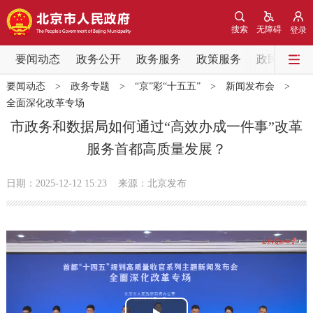
网站地图
搜索
无障碍
登录
要闻动态
要闻动态
政务公开
政务服务
政策服务
政民互动
要闻动态
>
政务专题
>
“京”彩“十五五”
>
新闻发布会
>
党中央精神
国务院信息
中央部委动态
全面深化改革专场
市政务和数据局如何通过“高效办成一件事”改革
北京要闻
会议信息
部门动态
服务首都高质量发展？
各区热点
日期：2025-12-12 15:23
来源：北京发布
政务公开
市领导
机构职能
政策服务
政策兑现
政策解读
回应关切