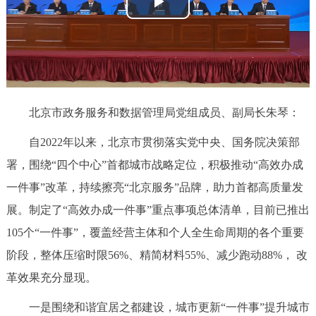
播
决策公开
专题公开
放
政务服务
视
个人服务
法人服务
部门服务
频
北京市政务服务和数据管理局党组成员、副局长朱琴：
便民服务
利企服务
投资项目
自2022年以来，北京市贯彻落实党中央、国务院决策部
署，围绕“四个中心”首都城市战略定位，积极推动“高效办成
中介服务
阳光政务
一件事”改革，持续擦亮“北京服务”品牌，助力首都高质量发
政民互动
展。制定了“高效办成一件事”重点事项总体清单，目前已推出
105个“一件事”，覆盖经营主体和个人全生命周期的各个重要
12345网上接诉即办
我要咨询
我要建议
阶段，整体压缩时限56%、精简材料55%、减少跑动88%， 改
革效果充分显现。
参与调查
在线访谈
图说互动
一是围绕和谐宜居之都建设，城市更新“一件事”提升城市