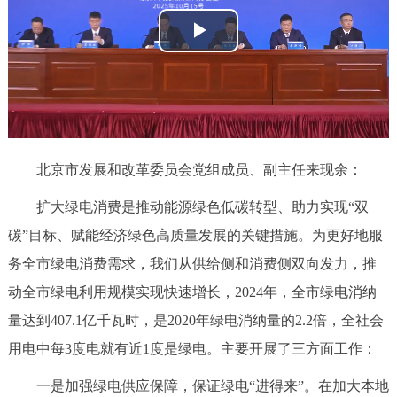
决策公开
专题公开
播
政务服务
放
个人服务
法人服务
部门服务
视
频
便民服务
利企服务
投资项目
北京市发展和改革委员会党组成员、副主任来现余：
扩大绿电消费是推动能源绿色低碳转型、助力实现“双
中介服务
阳光政务
碳”目标、赋能经济绿色高质量发展的关键措施。为更好地服
政民互动
务全市绿电消费需求，我们从供给侧和消费侧双向发力，推
动全市绿电利用规模实现快速增长，2024年，全市绿电消纳
12345网上接诉即办
我要咨询
我要建议
量达到407.1亿千瓦时，是2020年绿电消纳量的2.2倍，全社会
用电中每3度电就有近1度是绿电。主要开展了三方面工作：
参与调查
在线访谈
图说互动
一是加强绿电供应保障，保证绿电“进得来”。在加大本地