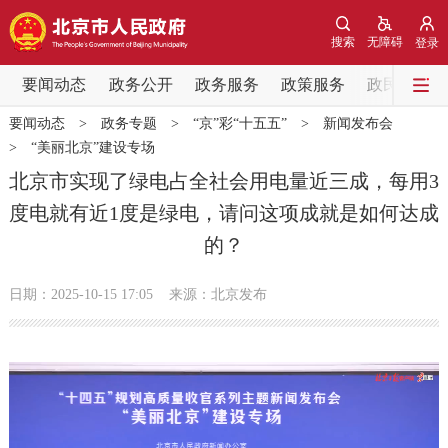
网站地图
搜索
无障碍
登录
要闻动态
要闻动态
政务公开
政务服务
政策服务
政民互动
要闻动态
>
政务专题
>
“京”彩“十五五”
>
新闻发布会
党中央精神
国务院信息
中央部委动态
>
“美丽北京”建设专场
北京市实现了绿电占全社会用电量近三成，每用3
北京要闻
会议信息
部门动态
度电就有近1度是绿电，请问这项成就是如何达成
的？
各区热点
日期：2025-10-15 17:05
来源：北京发布
政务公开
市领导
机构职能
政策服务
政策兑现
政策解读
回应关切