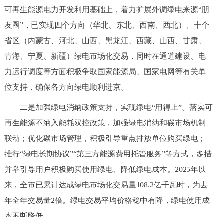
走进北京
可再生能源电力开发利用基础上，着力扩展外调绿电来源“朋
友圈”，已实现四个方向（华北、东北、西南、西北）、十个
北京概况
十六区概览
人文北京
省区（内蒙古、河北、山西、黑龙江、西藏、山西、甘肃、
青海、宁夏、新疆）绿电市场化交易，同时在通道建设、电
绿色北京
图说北京
视频北京
力运行调度等方面积极争取国家能源局、国家电网等有关单
多语种
位支持，确保各方向绿电顺利进京。
ENGLISH
한국어
二是加强绿电消纳政策支持，实现绿电“用得上”。落实可
日本語
再生能源不纳入能耗双控政策，加强绿电消纳和碳市场机制
DEUTSCH
FRANÇAIS
РУССКИЙ ЯЗЫК
联动；优化碳市场管理，积极引导重点排放单位购买绿电；
推行“绿电长期协议”“第三方能源费用托管服务”等方式，多措
ESPAÑOL
العربية
PORTUGUÊS
并举引导用户积极购买使用绿电、降低绿电成本。2025年以
来，全市已累计达成绿电市场化交易量108.2亿千瓦时，为去
ITALIANO
年全年交易量2倍。绿电交易平均价格稳中有降，绿电使用成
本不断降低。