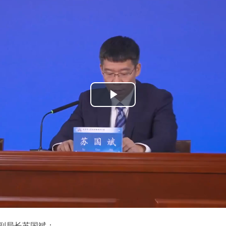
播
放
视
频
副局长苏国斌：