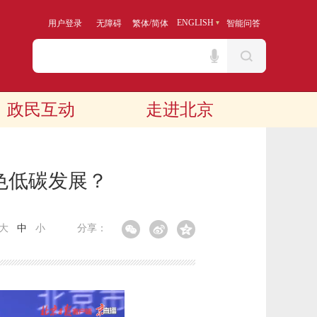
/
ENGLISH
用户登录
无障碍
繁体
简体
智能问答
政民互动
走进北京
色低碳发展？
大
中
小
分享：