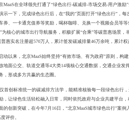
aS在全球领先打通了“绿色出行-碳减排-市场交易-用户激励
演示一下，完成绿色出行后，在“我的”页面打开“绿色出行”，
车券、一卡通充值券等奖励，喝杯咖啡、兑换一个视频会员等等生
道+”为核心的城市出行导航服务，积极扩展“合乘”等碳普惠场景，
碳普惠实名注册超570万人，累计签发碳减排量46万余吨，累计权
启动以来，北京MaaS始终坚持“有效市场、有为政府”原则，构
放地面公交、轨道交通等4大类14项核心交通数据，交通企业发
务，形成多方共赢的生态圈。
仅首创标准统一的碳减排方法学，能精准核验每一段绿色出行，
励，让绿色生活轻松融入日常，同时依托政府与企业共建平台，
的创新突破，在今年7月16日，“北京MaaS城市绿色出行”案
高度评价。