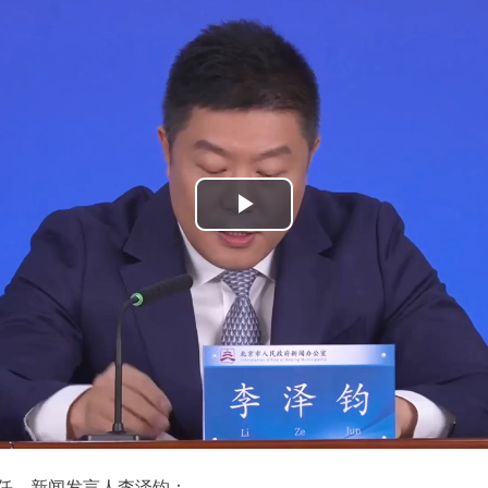
播
放
视
频
、新闻发言人李泽钧：