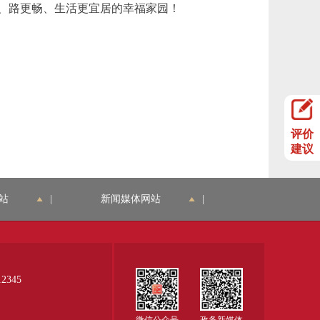
、路更畅、生活更宜居的幸福家园！
评价
建议
站
|
新闻媒体网站
|
345