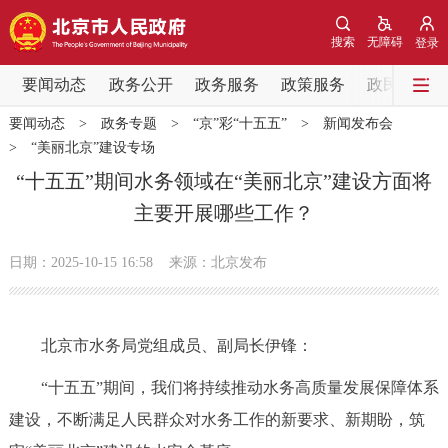
网站地图
搜索
无障碍
登录
要闻动态
要闻动态
政务公开
政务服务
政策服务
政民互动
要闻动态
>
政务专题
>
“京”彩“十五五”
>
新闻发布会
党中央精神
国务院信息
中央部委动态
>
“美丽北京”建设专场
“十五五”期间水务领域在“美丽北京”建设方面将
北京要闻
会议信息
部门动态
主要开展哪些工作？
各区热点
日期：2025-10-15 16:58
来源：北京发布
政务公开
北京市水务局党组成员、副局长伊锋：
市领导
机构职能
政策服务
“十五五”期间，我们将持续推动水务高质量发展保障体系
政策兑现
政策解读
回应关切
建设，不断满足人民群众对水务工作的新要求、新期盼，筑