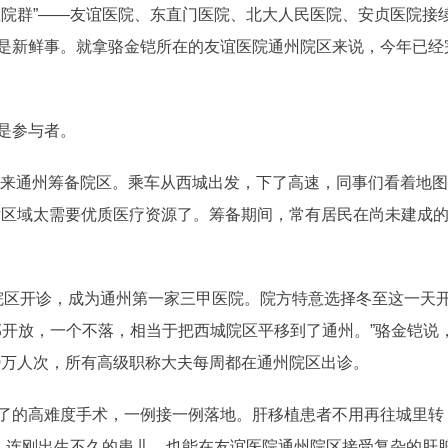
医院群”——友谊医院、东直门医院、北大人民医院、安贞医院接
是新鲜事。就拿骆金铠所在的友谊医院通州院区来说，今年已经完
是参与者。
次来通州筹备院区。乘车从西城出发，下了高速，同事们看着地图
片区域太需要优质医疗资源了。筹备期间，常有居民在尚未建成
通州院区开诊，成为通州第一家三甲医院。院方特意选择冬至这一天开
全部开放，一个不落，相当于把西城院区平移到了通州。”骆金铠
00万人次，所有高级职称大夫每周都在通州院区出诊。
了的高难度手术，一例接一例落地。肝移植患者不用再往城里转
，连刚出生不久的患儿，也能在友谊医院通州院区接受复杂的肝脏介