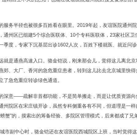
的服务半径也被很多百姓看在眼里。2019年起，友谊医院通州
，通州区已组建5个综合医联体、10个专科医联体，23家社区
一季度，专家下沉基层出诊1602人次，百姓下楼就医、就近问
远就是通燕高速入口。骆金铠说，刚来那会儿，觉得这儿离北京
燕郊、大厂、香河的急危重症患者，转到这儿比去北京城里快得
立了急危重症转诊绿色通道。
的深意——疏解非首都功能，不是简单搬走，而是让优质资源向
通州院区在宋庄镇开诊，虽然专科侧重各有不同，但道理是一样
螃蟹”的，摸索出的筹备经验、多院区管理模式，后来都成了兄弟
京城市副中心时，骆金铠还在友谊医院西城院区上班，当时觉得这件