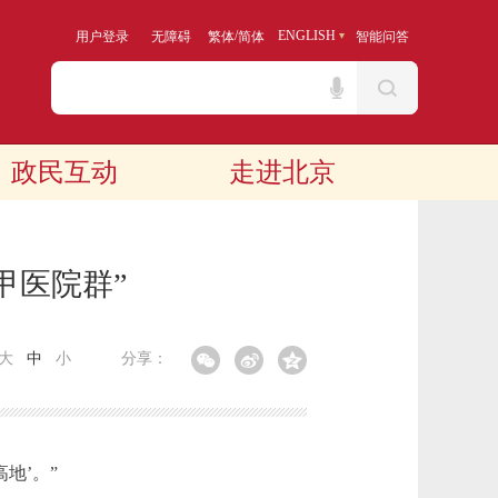
/
ENGLISH
用户登录
无障碍
繁体
简体
智能问答
政民互动
走进北京
甲医院群”
大
中
小
分享：
地’。”