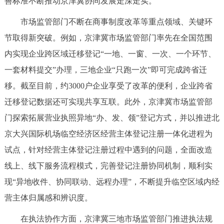
善标准不断推动京津冀协同发展走深走实。
决策公开
专题公开
市场监管部门不断在商事制度改革等重点领域、关键环
政务服务
节取得新突破。例如，京津冀市场监管部门率先在全国范围
内实现企业跨区域迁移登记“一地、一窗、一次、一个环节、
个人服务
法人服务
部门服务
一套材料提交”办理，三地企业“只跑一次”即可完成跨省迁
移。截至目前，约3000户企业享受了改革的便利，企业跨省
便民服务
利企服务
投资项目
迁移登记数据还可实现共享互联。此外，京津冀市场监管部
门探索拓展营业执照异地“办、发、领”登记方式，并以推进北
中介服务
阳光政务
京大兴国际机场临空经济区经营主体登记注册一体化进程为
政民互动
试点，针对经营主体登记注册过程中遇到的问题，全面改造
线上、线下服务流程模式，完善登记注册协同机制，顺利实
12345网上接诉即办
我要咨询
我要建议
现“异地收件、协同联动、远程办理”，不断提升临空区域内经
营主体归属感和辨识度。
参与调查
在线访谈
图说互动
在执法协作方面，京津冀三地市场监管部门推进执法规