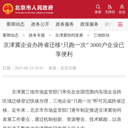
网站地图
搜索
无障碍
登录
要闻动态
要闻动态
政务公开
政务服务
政策服务
政民互动
要闻动态
>
政务专题
>
京津冀协同发展
>
三地联动
党中央精神
国务院信息
中央部委动态
京津冀企业办跨省迁移“只跑一次” 3000户企业已
享便利
北京要闻
会议信息
部门动态
日期：2025-06-23 16:07
来源：北京日报
各区热点
政务公开
京津冀三地市场监管部门率先在全国范围内实现企业跨
区域迁移登记快速办理，三地企业“只跑一次”即可完成跨省迁
市领导
机构职能
政策服务
移。近年来，北京市市场监管部门逐年制定推进京津冀协同
政策兑现
政策解读
回应关切
发展工作要点，通过机制创新、资源整合、技术赋能，以首