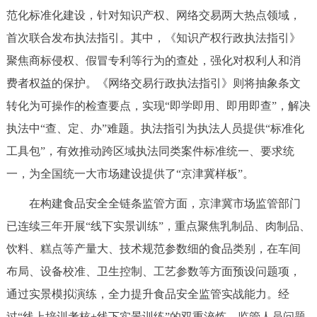
走进北京
范化标准化建设，针对知识产权、网络交易两大热点领域，
首次联合发布执法指引。其中，《知识产权行政执法指引》
北京概况
十六区概览
人文北京
聚焦商标侵权、假冒专利等行为的查处，强化对权利人和消
费者权益的保护。《网络交易行政执法指引》则将抽象条文
绿色北京
图说北京
视频北京
转化为可操作的检查要点，实现“即学即用、即用即查”，解决
多语种
执法中“查、定、办”难题。执法指引为执法人员提供“标准化
工具包”，有效推动跨区域执法同类案件标准统一、要求统
ENGLISH
한국어
日本語
一，为全国统一大市场建设提供了“京津冀样板”。
DEUTSCH
FRANÇAIS
РУССКИЙ ЯЗЫК
在构建食品安全全链条监管方面，京津冀市场监管部门
已连续三年开展“线下实景训练”，重点聚焦乳制品、肉制品、
ESPAÑOL
العربية
PORTUGUÊS
饮料、糕点等产量大、技术规范参数细的食品类别，在车间
布局、设备校准、卫生控制、工艺参数等方面预设问题项，
ITALIANO
通过实景模拟演练，全力提升食品安全监管实战能力。经
过“线上培训考核+线下实景训练”的双重淬炼，监管人员问题