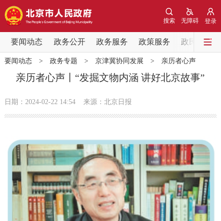
网站地图
搜索
无障碍
登录
要闻动态
要闻动态
政务公开
政务服务
政策服务
政民互动
要闻动态
>
政务专题
>
京津冀协同发展
>
亲历者心声
党中央精神
国务院信息
中央部委动态
亲历者心声丨“发掘文物内涵 讲好北京故事”
北京要闻
会议信息
部门动态
日期：2024-02-22 14:54
来源：北京日报
各区热点
政务公开
市领导
机构职能
政策服务
政策兑现
政策解读
回应关切