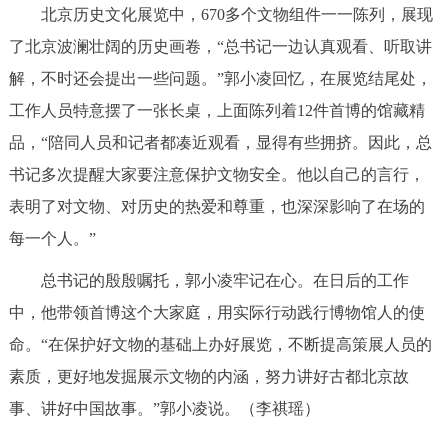
走进北京
北京历史文化展览中，670多个文物组件一一陈列，展现
了北京波澜壮阔的历史画卷，“总书记一边认真观看、听取讲
北京概况
十六区概览
人文北京
解，不时还会提出一些问题。”郭小凌回忆，在展览结尾处，
工作人员特意摆了一张长桌，上面陈列着12件首博的馆藏精
绿色北京
图说北京
视频北京
品，“陪同人员和记者都凑近观看，显得有些拥挤。因此，总
多语种
书记多次提醒大家要注意保护文物安全。他以自己的言行，
表明了对文物、对历史的热爱和尊重，也深深影响了在场的
ENGLISH
한국어
日本語
每一个人。”
总书记的殷殷嘱托，郭小凌牢记在心。在日后的工作
DEUTSCH
FRANÇAIS
РУССКИЙ ЯЗЫК
中，他带领首博这个大家庭，用实际行动践行博物馆人的使
ESPAÑOL
العربية
PORTUGUÊS
命。“在保护好文物的基础上办好展览，不断提高策展人员的
素质，更好地发掘展示文物的内涵，努力讲好古都北京故
ITALIANO
事、讲好中国故事。”郭小凌说。（李祺瑶）