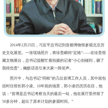
决策公开
专题公开
政务服务
个人服务
法人服务
部门服务
便民服务
利企服务
投资项目
2014年2月25日，习近平总书记到首都博物馆参观北京历
史文化展览。一张现场照片，将珍贵瞬间“定格”——在珍贵馆
中介服务
阳光政务
藏文物展台，总书记提醒忙着拍摄的记者“小心别碰到，砸了
我得负责”，幽默话语引来大家一阵笑声。
政民互动
照片中，与总书记“同框”的几位首博工作人员，其中就包
12345网上接诉即办
我要咨询
我要建议
括时任馆长郭小凌。10年前的场景，郭小凌仍历历在目，他
说：“首博是总书记考察当天的最后一站，他在展厅里停留了
参与调查
在线访谈
图说互动
50多分钟，超出了原本计划的参观时间。”