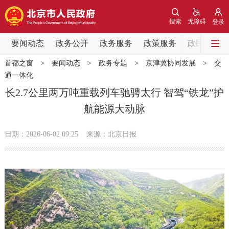
网站地图
搜索
无障碍
登录
要闻动态
要闻动态
政务公开
政务服务
政策服务
政民互动
首都之窗
>
要闻动态
>
政务专题
>
京津冀协同发展
>
交
党中央精神
国务院信息
中央部委动态
通一体化
长2.7公里两万吨重载列车驰骋太行 智驾“铁龙”护
北京要闻
会议信息
部门动态
航能源大动脉
各区热点
日期：2026-06-02 09:25
来源：北京日报
政务公开
市领导
机构职能
政策服务
政策兑现
政策解读
回应关切