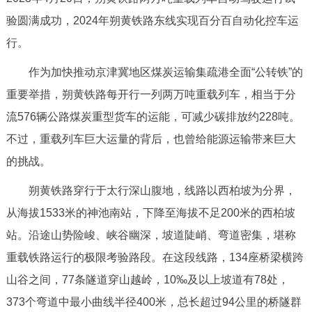
回到顶部
验圆满成功，2024年朔黄铁路东线实现百分百自动化控车运
行。
作为加快推动京津冀地区煤炭运输集疏港全面“公转铁”的
重要举措，朔黄铁路每开行一列两万吨重载列车，相当于分
流576辆公路煤炭重型货车的运能，可减少碳排放约228吨。
不过，重载列车巨大运量的背后，也曾给能源运输带来巨大
的挑战。
朔黄铁路穿行于太行深山腹地，线路以西柏坡为分界，
从海拔1533米的神池南站，下降至海拔不足200米的西柏坡
站。沿途山势险峻、峡谷幽深，坡道陡峭、弯道密集，堪称
重载铁路运行的极限考验路段。在这段线路，134座桥梁横跨
山谷之间，77条隧道穿山越岭，10‰及以上坡道有78处，
373个弯道中最小曲线半径400米，总长超过94公里的桥隧群