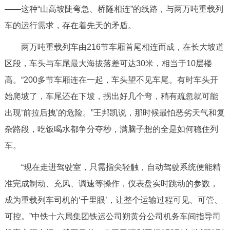
——这种“山高坡陡弯急、桥隧相连”的线路，与两万吨重载列
车的运行需求，存在着先天的矛盾。
两万吨重载列车由216节车厢首尾相连而成，在长大坡道
区段，车头与车尾最大海拔落差可达30米，相当于10层楼
高。“200多节车厢连在一起，车头望不见车尾。有时车头开
始爬坡了，车尾还在下坡，拐出好几个弯，稍有疏忽就可能
出现‘前拉后拽’的危险。”王邦凯说，那时候最怕恶劣天气和复
杂路段，吃饭喝水都争分夺秒，满脑子想的全是如何稳住列
车。
“现在走进驾驶室，只需指尖轻触，自动驾驶系统便能精
准完成制动、充风、调速等操作，仪表盘实时跳动的参数，
成为重载列车司机的‘千里眼’，让整个运输过程可见、可管、
可控。”中铁十六局集团铁运公司朔黄分公司机务车间指导司