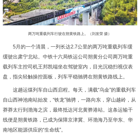
决策公开
专题公开
政务服务
两万吨重载列车行驶在朔黄铁路上。（
刘发荣 摄
）
个人服务
法人服务
部门服务
5月的一个清晨，一列长达2.7公里的两万吨重载列车缓
缓驶出肃宁北站。中铁十六局铁运公司朔黄分公司两万吨重
便民服务
利企服务
投资项目
载列车主控司机王邦凯端坐在驾驶室内，目光沉稳扫视仪表
盘，指尖轻触操控面板，列车平稳驰骋在朔黄铁路线上。
中介服务
阳光政务
这趟运煤列车自山西启程。每天，满载“乌金”的重载列车
政民互动
自山西神池南站始发，“铁龙”驰骋，一路向东，穿山越岭，从
12345网上接诉即办
我要咨询
我要建议
莽莽太行到渤海之滨，最终抵达河北黄骅港站。这条运输干
线便是朔黄铁路，已成为保障京津冀、环渤海乃至华东、华
参与调查
在线访谈
图说互动
南地区能源供应的“生命线”。