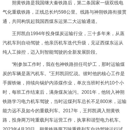
走进北京
朔黄铁路是我国继大秦铁路后，第二条国家一级双线电
气化重载铁路，正线总长约598公里。线路与神朔铁路衔接贯
北京概况
十六区概览
人文北京
通，共同构筑起我国西煤东运第二大运输通道。
王邦凯自1994年投身煤炭运输行业，三十多年来，从蒸
绿色北京
图说北京
视频北京
汽机车到自动驾驶，他亲历机车迭代升级，见证西煤东运从
多语种
纯人工操控，迈入到智能驾驶的全新发展阶段。
ENGLISH
한국어
“刚参加工作时，我在包神铁路担任司炉工，那时运输煤
日本語
炭的车辆是蒸汽机车。”王邦凯回忆说。彼时他的核心工作是
DEUTSCH
FRANÇAIS
РУССКИЙ ЯЗЫК
手握铁锹，持续向锅炉内添煤作业，单次当班时长约10个小
时，每班工作结束后，满身煤灰油污。2001年，他转入神朔
ESPAÑOL
العربية
PORTUGUÊS
铁路学习电力机车驾驶，当时运煤列车总长不足800米，运输
能力远不及如今的重载列车。2017年，王邦凯调入朔黄铁
ITALIANO
路，投身两万吨重载列车运营工作，执掌和谐型电力机车。
2023年4月20日，朔黄铁路两万吨重载列车自动驾驶运行试