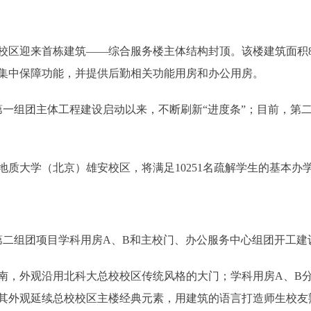
迎来首栋建筑——综合服务楼主体结构封顶。该楼建筑面积86
集中保障功能，并提供后勤相关功能用房和办公用房。
第一组团主体工程建设启动以来，不断刷新“进度条”；目前，第
质大学（北京）雄安校区，将满足10251名疏解学生的基本办
二组团项目学科用房A、B和主校门、办公服务中心组团开工建
，外观沿用北科大总校校区传统风格的大门；学科用房A、B分
其外观延续总校校区主楼经典元素，用建筑的语言打造师生校友