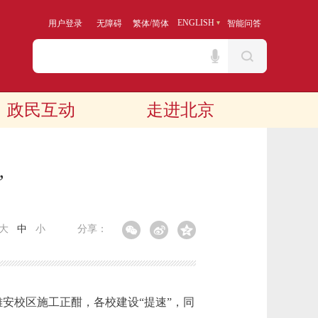
/
ENGLISH
用户登录
无障碍
繁体
简体
智能问答
政民互动
走进北京
”
大
中
小
分享：
安校区施工正酣，各校建设“提速”，同