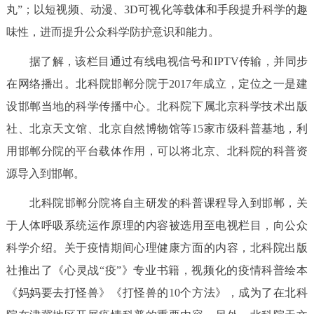
走进北京
丸”；以短视频、动漫、3D可视化等载体和手段提升科学的趣
味性，进而提升公众科学防护意识和能力。
北京概况
十六区概览
人文北京
据了解，该栏目通过有线电视信号和IPTV传输，并同步
在网络播出。北科院邯郸分院于2017年成立，定位之一是建
绿色北京
图说北京
视频北京
设邯郸当地的科学传播中心。北科院下属北京科学技术出版
多语种
社、北京天文馆、北京自然博物馆等15家市级科普基地，利
用邯郸分院的平台载体作用，可以将北京、北科院的科普资
ENGLISH
한국어
日本語
源导入到邯郸。
DEUTSCH
FRANÇAIS
РУССКИЙ ЯЗЫК
北科院邯郸分院将自主研发的科普课程导入到邯郸，关
于人体呼吸系统运作原理的内容被选用至电视栏目，向公众
ESPAÑOL
العربية
PORTUGUÊS
科学介绍。关于疫情期间心理健康方面的内容，北科院出版
社推出了《心灵战“疫”》专业书籍，视频化的疫情科普绘本
ITALIANO
《妈妈要去打怪兽》《打怪兽的10个方法》，成为了在北科