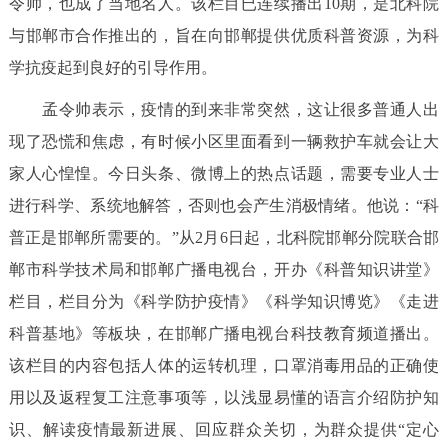
令帅，也成了当地名人。该栏目已连续播出10期，是北科院
决策公开
专题公开
与邯郸市合作推出的，旨在向邯郸提供优质科普资源，为科
学抗疫起到良好的引导作用。
政务服务
孟令帅表示，疫情的到来非常突然，这让很多普通人出
个人服务
法人服务
部门服务
现了恐慌和焦虑，有时候小区里面看到一辆救护车就会让大
家人心惶惶。今日头条、微博上的热点话题，需要专业人士
便民服务
利企服务
投资项目
进行科学、系统地解答，否则也会产生消极情绪。他说：“科
普正是邯郸所需要的。”从2月6日起，北科院邯郸分院联合邯
中介服务
阳光政务
郸市科学技术局和邯郸广播电视台，开办《科普知识讲堂》
政民互动
栏目，栏目分为《科学防护疫情》《科学知识博览》《走进
科普基地》等板块，在邯郸广播电视台科技教育频道播出。
12345网上接诉即办
我要咨询
我要建议
该栏目的内容包括人体的运转机理，口罩消毒用品的正确使
用以及返程复工注意事项等，以浅显易懂的语言介绍防护知
参与调查
在线访谈
图说互动
识、解读疫情最新进展、回应群众关切，为群众提供“定心