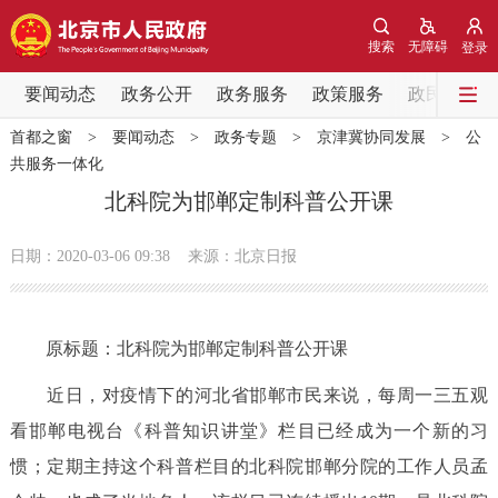
网站地图
搜索
无障碍
登录
要闻动态
要闻动态
政务公开
政务服务
政策服务
政民互动
首都之窗
>
要闻动态
>
政务专题
>
京津冀协同发展
>
公
党中央精神
国务院信息
中央部委动态
共服务一体化
北科院为邯郸定制科普公开课
北京要闻
会议信息
部门动态
日期：2020-03-06 09:38
来源：北京日报
各区热点
政务公开
原标题：北科院为邯郸定制科普公开课
市领导
机构职能
政策服务
近日，对疫情下的河北省邯郸市民来说，每周一三五观
看邯郸电视台《科普知识讲堂》栏目已经成为一个新的习
政策兑现
政策解读
回应关切
惯；定期主持这个科普栏目的北科院邯郸分院的工作人员孟