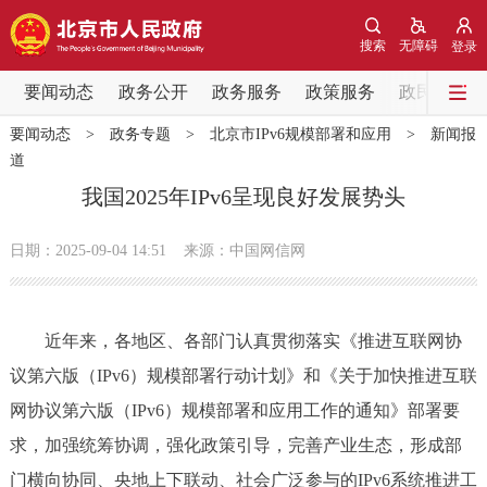
网站地图
搜索
无障碍
登录
要闻动态
要闻动态
政务公开
政务服务
政策服务
政民互动
要闻动态
>
政务专题
>
北京市IPv6规模部署和应用
>
新闻报
党中央精神
国务院信息
中央部委动态
道
我国2025年IPv6呈现良好发展势头
北京要闻
会议信息
部门动态
日期：2025-09-04 14:51
来源：中国网信网
各区热点
政务公开
近年来，各地区、各部门认真贯彻落实《推进互联网协
议第六版（IPv6）规模部署行动计划》和《关于加快推进互联
市领导
机构职能
政策服务
网协议第六版（IPv6）规模部署和应用工作的通知》部署要
求，加强统筹协调，强化政策引导，完善产业生态，形成部
政策兑现
政策解读
回应关切
门横向协同、央地上下联动、社会广泛参与的IPv6系统推进工