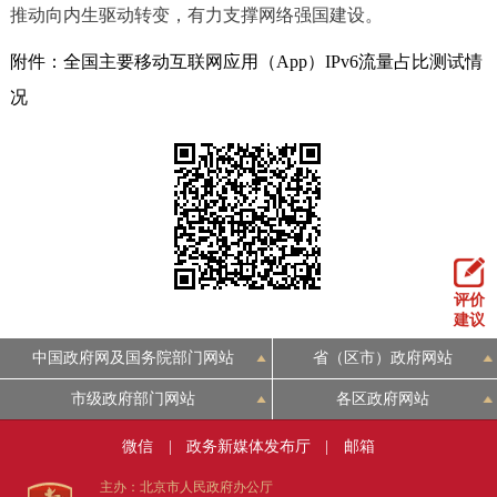
走进北京
推动向内生驱动转变，有力支撑网络强国建设。
附件：全国主要移动互联网应用（App）IPv6流量占比测试情
北京概况
十六区概览
人文北京
况
绿色北京
图说北京
视频北京
多语种
ENGLISH
한국어
日本語
评价
DEUTSCH
FRANÇAIS
РУССКИЙ ЯЗЫК
建议
中国政府网及国务院部门网站
省（区市）政府网站
ESPAÑOL
العربية
PORTUGUÊS
市级政府部门网站
各区政府网站
ITALIANO
微信
|
政务新媒体发布厅
|
邮箱
主办：北京市人民政府办公厅