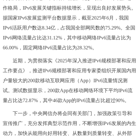
作格局，IPv6发展关键指标持续增长，呈现出良好发展势头。
决策公开
专题公开
据国家IPv6发展监测平台数据显示，截至2025年6月，我国
政务服务
IPv6活跃用户数达8.34亿，占我国全部网民数的75.29%。全国
IPv6网络流量占比达31.12%，其中移动网络IPv6流量占比为
个人服务
法人服务
部门服务
66.00%，固定网络IPv6流量占比为28.32%。
便民服务
利企服务
投资项目
近期，为贯彻落实《2025年深入推进IPv6规模部署和应用
工作要点》，推进IPv6规模部署和应用专家委组织开展国内用
中介服务
阳光政务
户量较大的200款移动互联网应用（App）IPv6流量情况测
试。测试数据显示，200款App在移动网络环境下平均IPv6流
政民互动
量占比达72.87%，其中46款App的IPv6流量占比超过90%。
12345网上接诉即办
我要咨询
我要建议
下一步，中央网信办将会同有关部门，加强政策引导和
宣传推广，充分发挥典型示范作用，不断增强IPv6发展的内生
参与调查
在线访谈
图说互动
动力，加快从能用向好用转变、从数量到质量转变、从外部