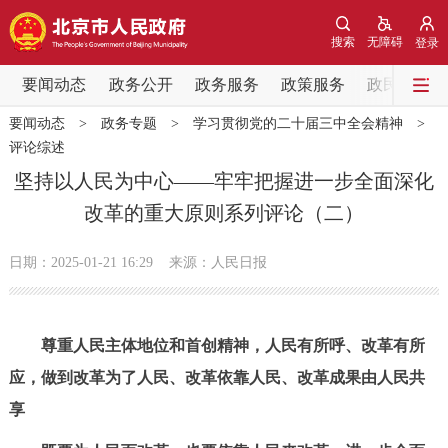
网站地图
搜索
无障碍
登录
要闻动态
要闻动态
政务公开
政务服务
政策服务
政民互动
要闻动态
>
政务专题
>
学习贯彻党的二十届三中全会精神
>
党中央精神
国务院信息
中央部委动态
评论综述
坚持以人民为中心——牢牢把握进一步全面深化
北京要闻
会议信息
部门动态
改革的重大原则系列评论（二）
各区热点
日期：2025-01-21 16:29
来源：人民日报
政务公开
尊重人民主体地位和首创精神，人民有所呼、改革有所
市领导
机构职能
政策服务
应，做到改革为了人民、改革依靠人民、改革成果由人民共
享
政策兑现
政策解读
回应关切