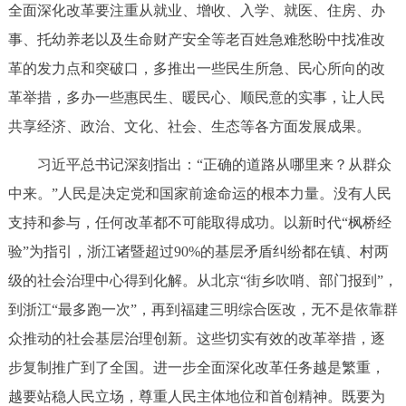
全面深化改革要注重从就业、增收、入学、就医、住房、办
回到顶部
事、托幼养老以及生命财产安全等老百姓急难愁盼中找准改
革的发力点和突破口，多推出一些民生所急、民心所向的改
革举措，多办一些惠民生、暖民心、顺民意的实事，让人民
共享经济、政治、文化、社会、生态等各方面发展成果。
习近平总书记深刻指出：“正确的道路从哪里来？从群众
中来。”人民是决定党和国家前途命运的根本力量。没有人民
支持和参与，任何改革都不可能取得成功。以新时代“枫桥经
验”为指引，浙江诸暨超过90%的基层矛盾纠纷都在镇、村两
级的社会治理中心得到化解。从北京“街乡吹哨、部门报到”，
到浙江“最多跑一次”，再到福建三明综合医改，无不是依靠群
众推动的社会基层治理创新。这些切实有效的改革举措，逐
步复制推广到了全国。进一步全面深化改革任务越是繁重，
越要站稳人民立场，尊重人民主体地位和首创精神。既要为