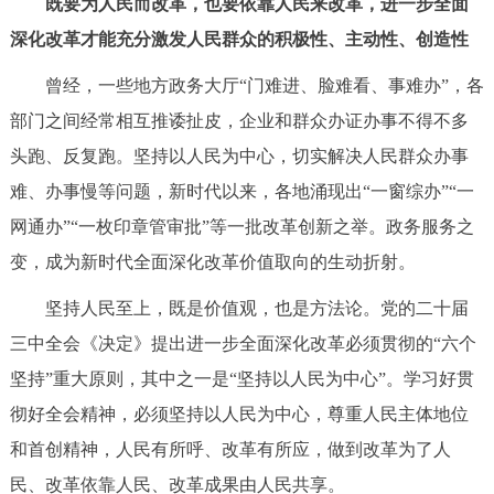
既要为人民而改革，也要依靠人民来改革，进一步全面
决策公开
专题公开
深化改革才能充分激发人民群众的积极性、主动性、创造性
政务服务
曾经，一些地方政务大厅“门难进、脸难看、事难办”，各
部门之间经常相互推诿扯皮，企业和群众办证办事不得不多
个人服务
法人服务
部门服务
头跑、反复跑。坚持以人民为中心，切实解决人民群众办事
难、办事慢等问题，新时代以来，各地涌现出“一窗综办”“一
便民服务
利企服务
投资项目
网通办”“一枚印章管审批”等一批改革创新之举。政务服务之
变，成为新时代全面深化改革价值取向的生动折射。
中介服务
阳光政务
坚持人民至上，既是价值观，也是方法论。党的二十届
政民互动
三中全会《决定》提出进一步全面深化改革必须贯彻的“六个
坚持”重大原则，其中之一是“坚持以人民为中心”。学习好贯
12345网上接诉即办
我要咨询
我要建议
彻好全会精神，必须坚持以人民为中心，尊重人民主体地位
和首创精神，人民有所呼、改革有所应，做到改革为了人
参与调查
在线访谈
图说互动
民、改革依靠人民、改革成果由人民共享。