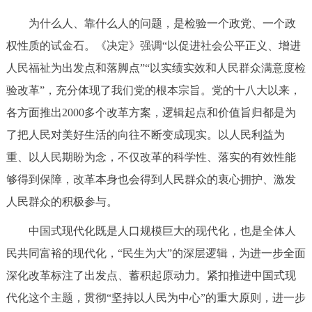
走进北京
为什么人、靠什么人的问题，是检验一个政党、一个政
北京概况
十六区概览
人文北京
权性质的试金石。《决定》强调“以促进社会公平正义、增进
人民福祉为出发点和落脚点”“以实绩实效和人民群众满意度检
绿色北京
图说北京
视频北京
验改革”，充分体现了我们党的根本宗旨。党的十八大以来，
各方面推出2000多个改革方案，逻辑起点和价值旨归都是为
多语种
了把人民对美好生活的向往不断变成现实。以人民利益为
ENGLISH
한국어
日本語
重、以人民期盼为念，不仅改革的科学性、落实的有效性能
够得到保障，改革本身也会得到人民群众的衷心拥护、激发
DEUTSCH
FRANÇAIS
РУССКИЙ ЯЗЫК
人民群众的积极参与。
中国式现代化既是人口规模巨大的现代化，也是全体人
ESPAÑOL
العربية
PORTUGUÊS
民共同富裕的现代化，“民生为大”的深层逻辑，为进一步全面
深化改革标注了出发点、蓄积起原动力。紧扣推进中国式现
ITALIANO
代化这个主题，贯彻“坚持以人民为中心”的重大原则，进一步