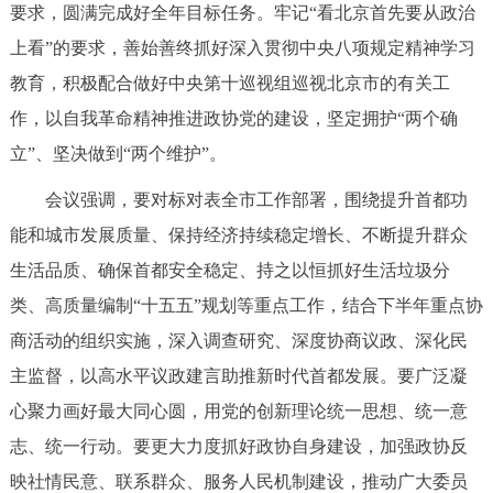
要求，圆满完成好全年目标任务。牢记“看北京首先要从政治
决策公开
专题公开
上看”的要求，善始善终抓好深入贯彻中央八项规定精神学习
政务服务
教育，积极配合做好中央第十巡视组巡视北京市的有关工
作，以自我革命精神推进政协党的建设，坚定拥护“两个确
个人服务
法人服务
部门服务
立”、坚决做到“两个维护”。
会议强调，要对标对表全市工作部署，围绕提升首都功
便民服务
利企服务
投资项目
能和城市发展质量、保持经济持续稳定增长、不断提升群众
生活品质、确保首都安全稳定、持之以恒抓好生活垃圾分
中介服务
阳光政务
类、高质量编制“十五五”规划等重点工作，结合下半年重点协
政民互动
商活动的组织实施，深入调查研究、深度协商议政、深化民
主监督，以高水平议政建言助推新时代首都发展。要广泛凝
12345网上接诉即办
我要咨询
我要建议
心聚力画好最大同心圆，用党的创新理论统一思想、统一意
志、统一行动。要更大力度抓好政协自身建设，加强政协反
参与调查
在线访谈
图说互动
映社情民意、联系群众、服务人民机制建设，推动广大委员