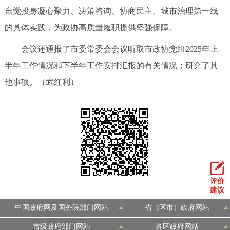
走进北京
自觉投身凝心聚力、决策咨询、协商民主、城市治理第一线
的具体实践，为政协高质量履职提供坚强保障。
北京概况
十六区概览
人文北京
会议还通报了市委常委会会议听取市政协党组2025年上
绿色北京
图说北京
视频北京
半年工作情况和下半年工作安排汇报的有关情况；研究了其
他事项。（武红利）
多语种
ENGLISH
한국어
日本語
DEUTSCH
FRANÇAIS
РУССКИЙ ЯЗЫК
ESPAÑOL
العربية
PORTUGUÊS
评价
建议
ITALIANO
中国政府网及国务院部门网站
省（区市）政府网站
市级政府部门网站
各区政府网站