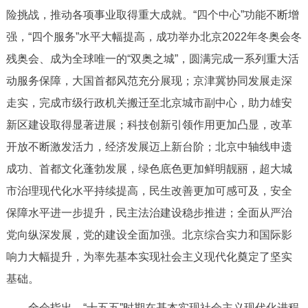
走进北京
险挑战，推动各项事业取得重大成就。“四个中心”功能不断增
强，“四个服务”水平大幅提高，成功举办北京2022年冬奥会冬
北京概况
十六区概览
人文北京
残奥会、成为全球唯一的“双奥之城”，圆满完成一系列重大活
动服务保障，大国首都风范充分展现；京津冀协同发展走深
绿色北京
图说北京
视频北京
走实，完成市级行政机关搬迁至北京城市副中心，助力雄安
多语种
新区建设取得显著进展；科技创新引领作用更加凸显，改革
开放不断激发活力，经济发展迈上新台阶；北京中轴线申遗
ENGLISH
한국어
日本語
成功、首都文化蓬勃发展，绿色底色更加鲜明靓丽，超大城
市治理现代化水平持续提高，民生改善更加可感可及，安全
DEUTSCH
FRANÇAIS
РУССКИЙ ЯЗЫК
保障水平进一步提升，民主法治建设稳步推进；全面从严治
ESPAÑOL
العربية
PORTUGUÊS
党向纵深发展，党的建设全面加强。北京综合实力和国际影
响力大幅提升，为率先基本实现社会主义现代化奠定了坚实
ITALIANO
基础。
全会指出，“十五五”时期在基本实现社会主义现代化进程