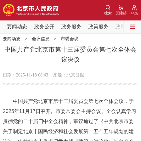
网站地图
搜索
无障碍
登录
要闻动态
要闻动态
政务公开
政务服务
政策服务
政民互动
要闻动态
>
会议信息
>
市委会议
党中央精神
国务院信息
中央部委动态
中国共产党北京市第十三届委员会第七次全体会
议决议
北京要闻
会议信息
部门动态
日期：2025-11-18 08:43
来源：北京日报
各区热点
政务公开
中国共产党北京市第十三届委员会第七次全体会议，于
2025年11月17日召开。市委常委会主持会议。全会认真学习
市领导
机构职能
政策服务
贯彻党的二十届四中全会精神，审议通过了《中共北京市委
政策兑现
政策解读
回应关切
关于制定北京市国民经济和社会发展第十五个五年规划的建