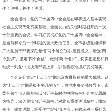
议》。中共北京市委书记尹力就《建议（讨论稿）》向全会
决策公开
专题公开
作了说明，并作了讲话。
政务服务
全会指出，党的二十届四中全会是在即将进入基本实现
社会主义现代化夯实基础、全面发力的关键时期召开的一次
个人服务
法人服务
部门服务
十分重要的会议。学习好贯彻好党的二十届四中全会精神，
是当前和今后一个时期的重大政治任务。全市各级党组织和
便民服务
利企服务
投资项目
广大党员干部要深刻领悟“两个确立”的决定性意义，增强“四
个意识”、坚定“四个自信”、做到“两个维护”，切实把思想和行
中介服务
阳光政务
动统一到党中央决策部署上来，以首善标准抓好贯彻落实。
政民互动
全会充分肯定“十四五”时期北京发展取得的重大成就。认
为“十四五”时期是极不平凡的五年，在党中央坚强领导下，市
12345网上接诉即办
我要咨询
我要建议
委带领全市人民坚持以习近平新时代中国特色社会主义思想
为指导，深入贯彻习近平总书记对北京重要讲话精神，团结
参与调查
在线访谈
图说互动
奋斗、锐意进取，经受住世纪疫情冲击，有效应对一系列风