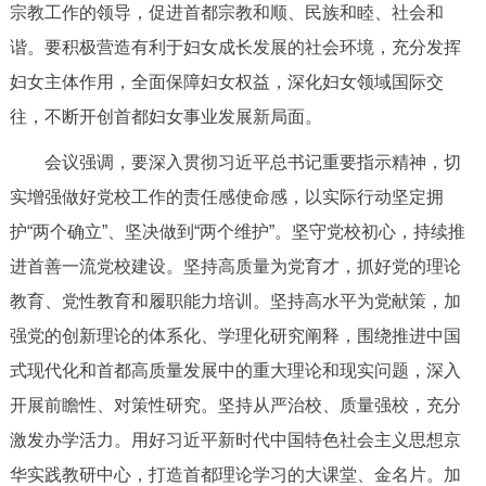
走进北京
宗教工作的领导，促进首都宗教和顺、民族和睦、社会和
谐。要积极营造有利于妇女成长发展的社会环境，充分发挥
北京概况
十六区概览
人文北京
妇女主体作用，全面保障妇女权益，深化妇女领域国际交
往，不断开创首都妇女事业发展新局面。
绿色北京
图说北京
视频北京
会议强调，要深入贯彻习近平总书记重要指示精神，切
多语种
实增强做好党校工作的责任感使命感，以实际行动坚定拥
护“两个确立”、坚决做到“两个维护”。坚守党校初心，持续推
ENGLISH
한국어
日本語
进首善一流党校建设。坚持高质量为党育才，抓好党的理论
教育、党性教育和履职能力培训。坚持高水平为党献策，加
DEUTSCH
FRANÇAIS
РУССКИЙ ЯЗЫК
强党的创新理论的体系化、学理化研究阐释，围绕推进中国
ESPAÑOL
العربية
PORTUGUÊS
式现代化和首都高质量发展中的重大理论和现实问题，深入
开展前瞻性、对策性研究。坚持从严治校、质量强校，充分
ITALIANO
激发办学活力。用好习近平新时代中国特色社会主义思想京
华实践教研中心，打造首都理论学习的大课堂、金名片。加