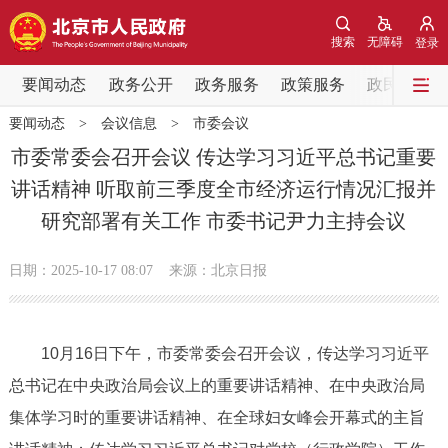
网站地图
搜索
无障碍
登录
要闻动态
要闻动态
政务公开
政务服务
政策服务
政民互动
要闻动态
>
会议信息
>
市委会议
党中央精神
国务院信息
中央部委动态
市委常委会召开会议 传达学习习近平总书记重要
讲话精神 听取前三季度全市经济运行情况汇报并
北京要闻
会议信息
部门动态
研究部署有关工作 市委书记尹力主持会议
各区热点
日期：2025-10-17 08:07
来源：北京日报
政务公开
10月16日下午，市委常委会召开会议，传达学习习近平
市领导
机构职能
政策服务
总书记在中央政治局会议上的重要讲话精神、在中央政治局
政策兑现
政策解读
回应关切
集体学习时的重要讲话精神、在全球妇女峰会开幕式的主旨