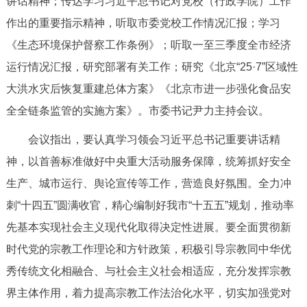
讲话精神；传达学习习近平总书记对党校（行政学院）工作
决策公开
专题公开
作出的重要指示精神，听取市委党校工作情况汇报；学习
《生态环境保护督察工作条例》；听取一至三季度全市经济
政务服务
运行情况汇报，研究部署有关工作；研究《北京“25·7”区域性
个人服务
法人服务
部门服务
大洪水灾后恢复重建总体方案》《北京市进一步强化食品安
全全链条监管的实施方案》。市委书记尹力主持会议。
便民服务
利企服务
投资项目
会议指出，要认真学习领会习近平总书记重要讲话精
神，以首善标准做好中央重大活动服务保障，统筹抓好安全
中介服务
阳光政务
生产、城市运行、舆论宣传等工作，营造良好氛围。全力冲
政民互动
刺“十四五”圆满收官，精心编制好我市“十五五”规划，推动率
先基本实现社会主义现代化取得决定性进展。要全面贯彻新
12345网上接诉即办
我要咨询
我要建议
时代党的宗教工作理论和方针政策，积极引导宗教同中华优
秀传统文化相融合、与社会主义社会相适应，充分发挥宗教
参与调查
在线访谈
图说互动
界主体作用，着力提高宗教工作法治化水平，切实加强党对