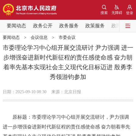
网站地图
搜索
无障碍
登录
要闻动态
要闻动态
政务公开
政务服务
政策服务
政民互动
要闻动态
>
会议信息
>
市委会议
党中央精神
国务院信息
中央部委动态
市委理论学习中心组开展交流研讨 尹力强调 进一
步增强奋进新时代新征程的责任感使命感 奋力朝
北京要闻
会议信息
部门动态
着率先基本实现社会主义现代化目标迈进 殷勇李
秀领游钧参加
各区热点
政务公开
日期：2025-09-10 08:30
来源：北京日报
市领导
机构职能
政策服务
原标题：市委理论学习中心组开展交流研讨，尹力强调
政策兑现
政策解读
回应关切
进一步增强奋进新时代新征程的责任感使命感 奋力朝着率先