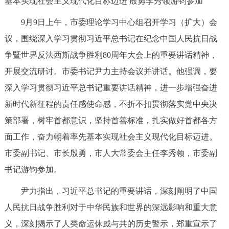
基本实现社会主义现代化目标迈进 殷勇李秀领游钧参加
决策公开
专题公开
9月9日上午，市委理论学习中心组召开学习（扩大）会
政务服务
议，围绕深入学习贯彻习近平总书记在纪念中国人民抗日战
争暨世界反法西斯战争胜利80周年大会上的重要讲话精神，
个人服务
法人服务
部门服务
开展交流研讨。市委书记尹力主持会议并讲话。他强调，要
深入学习贯彻习近平总书记重要讲话精神，进一步增强奋进
便民服务
利企服务
投资项目
新时代新征程的责任感使命感，不折不扣贯彻落实党中央决
策部署，树牢首都意识，坚持首善标准，扎实做好首都各方
中介服务
阳光政务
面工作，奋力朝着率先基本实现社会主义现代化目标迈进。
政民互动
市委副书记、市长殷勇，市人大常委会主任李秀领，市委副
书记游钧参加。
12345网上接诉即办
我要咨询
我要建议
尹力指出，习近平总书记的重要讲话，深刻阐明了中国
人民抗日战争胜利对于中华民族和世界的深远影响和重大意
参与调查
在线访谈
图说互动
义，深刻揭示了人类命运休戚与共的历史警示，郑重宣示了