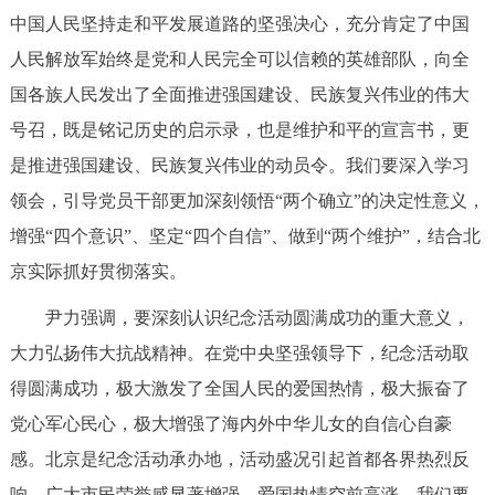
走进北京
中国人民坚持走和平发展道路的坚强决心，充分肯定了中国
人民解放军始终是党和人民完全可以信赖的英雄部队，向全
北京概况
十六区概览
人文北京
国各族人民发出了全面推进强国建设、民族复兴伟业的伟大
号召，既是铭记历史的启示录，也是维护和平的宣言书，更
绿色北京
图说北京
视频北京
是推进强国建设、民族复兴伟业的动员令。我们要深入学习
多语种
领会，引导党员干部更加深刻领悟“两个确立”的决定性意义，
增强“四个意识”、坚定“四个自信”、做到“两个维护”，结合北
ENGLISH
한국어
日本語
京实际抓好贯彻落实。
DEUTSCH
FRANÇAIS
РУССКИЙ ЯЗЫК
尹力强调，要深刻认识纪念活动圆满成功的重大意义，
大力弘扬伟大抗战精神。在党中央坚强领导下，纪念活动取
ESPAÑOL
العربية
PORTUGUÊS
得圆满成功，极大激发了全国人民的爱国热情，极大振奋了
党心军心民心，极大增强了海内外中华儿女的自信心自豪
ITALIANO
感。北京是纪念活动承办地，活动盛况引起首都各界热烈反
响，广大市民荣誉感显著增强，爱国热情空前高涨。我们要