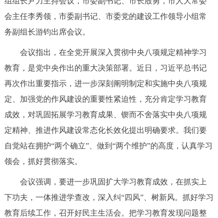
组组长尹力主持会议，市委副书记、市长殷勇，市人大常委
决策公开
专题公开
会主任李秀领，市委副书记、市委党的建设工作领导小组常
务副组长游钧出席会议。
政务服务
会议指出，在全党开展深入贯彻中央八项规定精神学习
个人服务
法人服务
部门服务
教育，是党中央作出的重大决策部署。近日，习近平总书记
再次作出重要指示，进一步深刻阐明制定和实施中央八项规
便民服务
利企服务
投资项目
定、加强党的作风建设的重要性紧迫性，充分肯定学习教育
成效，对巩固拓展学习教育成果、锲而不舍落实中央八项规
中介服务
阳光政务
定精神、推进作风建设常态化长效化提出明确要求。我们要
政民互动
自觉站在拥护“两个确立”、做到“两个维护”的高度，认真学习
领会，抓好贯彻落实。
12345网上接诉即办
我要咨询
我要建议
会议强调，要进一步巩固扩大学习教育成效，在抓实上
下功夫，一体推进学查改，深入纠“四风”、树新风。抓好学习
参与调查
在线访谈
图说互动
教育后续工作，召开好民主生活会。把学习教育发现问题整