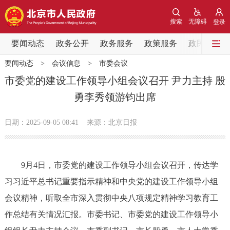
网站地图
搜索
无障碍
登录
要闻动态
要闻动态
政务公开
政务服务
政策服务
政民互动
要闻动态
>
会议信息
>
市委会议
党中央精神
国务院信息
中央部委动态
市委党的建设工作领导小组会议召开 尹力主持 殷
勇李秀领游钧出席
北京要闻
会议信息
部门动态
日期：2025-09-05 08:41
来源：北京日报
各区热点
政务公开
9月4日，市委党的建设工作领导小组会议召开，传达学
习习近平总书记重要指示精神和中央党的建设工作领导小组
市领导
机构职能
政策服务
会议精神，听取全市深入贯彻中央八项规定精神学习教育工
政策兑现
政策解读
回应关切
作总结有关情况汇报。市委书记、市委党的建设工作领导小