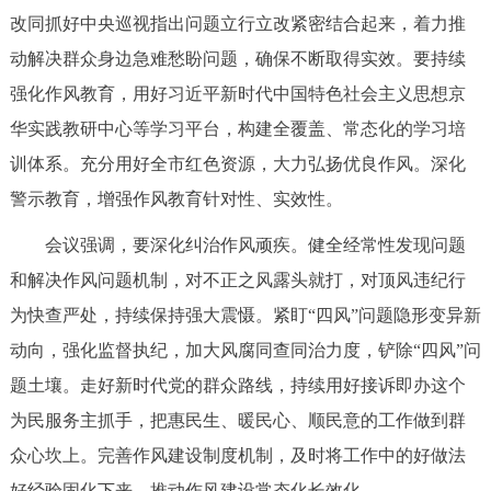
走进北京
改同抓好中央巡视指出问题立行立改紧密结合起来，着力推
动解决群众身边急难愁盼问题，确保不断取得实效。要持续
北京概况
十六区概览
人文北京
强化作风教育，用好习近平新时代中国特色社会主义思想京
华实践教研中心等学习平台，构建全覆盖、常态化的学习培
绿色北京
图说北京
视频北京
训体系。充分用好全市红色资源，大力弘扬优良作风。深化
多语种
警示教育，增强作风教育针对性、实效性。
ENGLISH
한국어
日本語
会议强调，要深化纠治作风顽疾。健全经常性发现问题
和解决作风问题机制，对不正之风露头就打，对顶风违纪行
DEUTSCH
FRANÇAIS
РУССКИЙ ЯЗЫК
为快查严处，持续保持强大震慑。紧盯“四风”问题隐形变异新
动向，强化监督执纪，加大风腐同查同治力度，铲除“四风”问
ESPAÑOL
العربية
PORTUGUÊS
题土壤。走好新时代党的群众路线，持续用好接诉即办这个
为民服务主抓手，把惠民生、暖民心、顺民意的工作做到群
ITALIANO
众心坎上。完善作风建设制度机制，及时将工作中的好做法
好经验固化下来，推动作风建设常态化长效化。