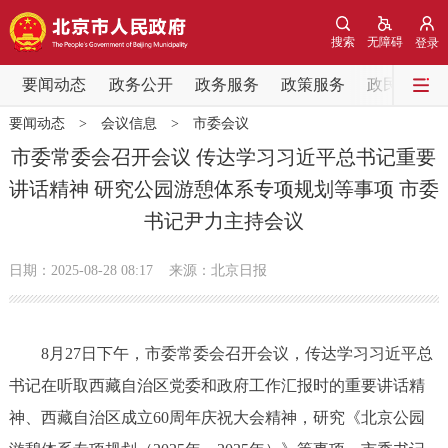
网站地图
搜索
无障碍
登录
要闻动态
要闻动态
政务公开
政务服务
政策服务
政民互动
要闻动态
>
会议信息
>
市委会议
党中央精神
国务院信息
中央部委动态
市委常委会召开会议 传达学习习近平总书记重要
讲话精神 研究公园游憩体系专项规划等事项 市委
北京要闻
会议信息
部门动态
书记尹力主持会议
各区热点
日期：2025-08-28 08:17
来源：北京日报
政务公开
8月27日下午，市委常委会召开会议，传达学习习近平总
市领导
机构职能
政策服务
书记在听取西藏自治区党委和政府工作汇报时的重要讲话精
政策兑现
政策解读
回应关切
神、西藏自治区成立60周年庆祝大会精神，研究《北京公园