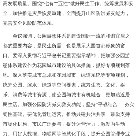
走进北京
高发展质量。围绕“七有”“五性”做好民生工作。统筹发展和安
全，加快推进灾后恢复重建，全面提升山区防洪减灾能力，
北京概况
十六区概览
人文北京
完善安全风险防范体系。
会议强调，公园游憩体系是建设国际一流的和谐宜居之
绿色北京
图说北京
视频北京
都的重要内容，是民生所需，也是展示大国首都形象的窗
多语种
口。要深入贯彻习近平总书记重要指示精神，把加强公园游
憩体系建设作为花园城市建设的具体措施，抓好专项规划落
ENGLISH
한국어
日本語
地。深入落实城市总规和花园城市、绿道系统等专项规划，
统筹公园、滨水、绿道等空间要素，统筹生态、文化、娱
DEUTSCH
FRANÇAIS
РУССКИЙ ЯЗЫК
乐、消费等城市资源，使公园与城市有机融合，更加贴近居
ESPAÑOL
العربية
PORTUGUÊS
民生活。加强公园防灾减灾救灾功能，坚持“平战结合”，夯实
韧性基础。要优化管理运营。推动共建共治共享，鼓励支持
ITALIANO
市场化机构、市民广泛参与，提升运营活力，激发内生动
力。用好大数据、物联网等智慧化手段，提升公园管理专业