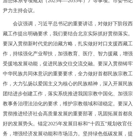
游憩体系专项规划（2025年—2035年）》等事项。市委书记
决策公开
专题公开
尹力主持会议。
政务服务
会议强调，习近平总书记的重要讲话，对做好下阶段西
藏工作提出明确要求，我们要结合北京实际抓好贯彻落实。
个人服务
法人服务
部门服务
要深入贯彻新时代党的治藏方略，扎实做好对口支援西藏工
作，持续强化产业帮扶，加强教育、医疗、智力援藏，增强
便民服务
利企服务
投资项目
受援地发展动能，促进民族交往交流交融。要深入贯彻铸牢
中华民族共同体意识的重要要求，全力做好首都民族宗教工
中介服务
阳光政务
作，大力弘扬以爱国主义为核心的民族精神，深入开展民族
政民互动
团结进步创建工作，落实系统推进我国宗教中国化、加强宗
教事务治理法治化的要求，维护宗教领域和谐稳定。要深入
12345网上接诉即办
我要咨询
我要建议
贯彻推进经济社会高质量发展的重要部署，巩固拓展首都良
好的发展势头。锚定2025年发展目标和“十四五”规划收官任
参与调查
在线访谈
图说互动
务，增强经济发展动能和市场活力。坚持绿色低碳发展，提