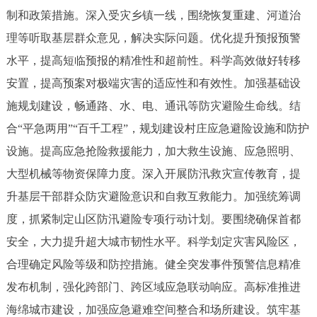
走进北京
制和政策措施。深入受灾乡镇一线，围绕恢复重建、河道治
理等听取基层群众意见，解决实际问题。优化提升预报预警
北京概况
十六区概览
人文北京
水平，提高短临预报的精准性和超前性。科学高效做好转移
安置，提高预案对极端灾害的适应性和有效性。加强基础设
绿色北京
图说北京
视频北京
施规划建设，畅通路、水、电、通讯等防灾避险生命线。结
多语种
合“平急两用”“百千工程”，规划建设村庄应急避险设施和防护
设施。提高应急抢险救援能力，加大救生设施、应急照明、
ENGLISH
한국어
日本語
大型机械等物资保障力度。深入开展防汛救灾宣传教育，提
升基层干部群众防灾避险意识和自救互救能力。加强统筹调
DEUTSCH
FRANÇAIS
РУССКИЙ ЯЗЫК
度，抓紧制定山区防汛避险专项行动计划。要围绕确保首都
ESPAÑOL
العربية
PORTUGUÊS
安全，大力提升超大城市韧性水平。科学划定灾害风险区，
合理确定风险等级和防控措施。健全突发事件预警信息精准
ITALIANO
发布机制，强化跨部门、跨区域应急联动响应。高标准推进
海绵城市建设，加强应急避难空间整合和场所建设。筑牢基