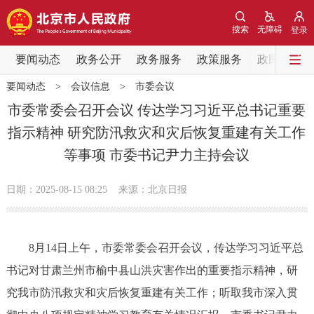
网站地图
搜索
无障碍
登录
要闻动态
要闻动态
政务公开
政务服务
政策服务
政民互动
要闻动态
>
会议信息
>
市委会议
党中央精神
国务院信息
中央部委动态
市委常委会召开会议 传达学习习近平总书记重要
指示精神 研究防汛救灾和灾后恢复重建有关工作
北京要闻
会议信息
部门动态
等事项 市委书记尹力主持会议
各区热点
日期：2025-08-15 08:25
来源：北京日报
政务公开
8月14日上午，市委常委会召开会议，传达学习习近平总
市领导
机构职能
政策服务
书记对甘肃兰州市榆中县山洪灾害作出的重要指示精神，研
政策兑现
政策解读
回应关切
究我市防汛救灾和灾后恢复重建有关工作；听取我市深入贯