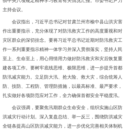
彻中央八项规定精神学习教育有关情况汇报。市委书记尹力
决策公开
专题公开
主持会议。
政务服务
会议指出，习近平总书记对甘肃兰州市榆中县山洪灾害
作出重要指示，充分体现了对防汛救灾工作的高度重视和对
个人服务
法人服务
部门服务
灾区群众的深切挂念。要将习近平总书记近期对防汛救灾工
作一系列重要指示精神一体学习并深入贯彻落实，坚持人民
便民服务
利企服务
投资项目
至上、生命至上，用心用情用力做好防汛救灾和灾后恢复重
建各项工作。要树牢底线思维、极限思维，进一步提升首都
中介服务
阳光政务
防汛减灾能力。立足防大汛、抢大险、救大灾，综合统筹人
政民互动
防、技防、工程防、管理防措施，以最高标准、最严要求，
扎实做好各项防范应对工作，全力确保首都安全平稳度汛。
12345网上接诉即办
我要咨询
我要建议
会议强调，要聚焦汛期群众生命安全，组织实施山区防
洪减灾行动计划。深入复盘总结、举一反三，围绕防洪减灾
参与调查
在线访谈
图说互动
全链条提高山区防洪减灾能力，进一步优化完善相关体制机