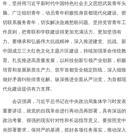
走进北京
年，坚持用习近平新时代中国特色社会主义思想武装青年头
脑。广泛组织青年，动员青年积极投身首都现代化建设。密
北京概况
十六区概览
人文北京
切联系服务青年，切实解决急难愁盼问题。坚持党管青年工
作原则，把青联和学联建设得更加充满活力、更加坚强有
绿色北京
图说北京
视频北京
力。要继承和弘扬伟大抗战精神，深入推进建党、抗战、新
多语种
中国成立三大红色文化主题片区建设，持续加强革命传统教
育。扎实推进高质量发展，以科技创新引领产业创新，积极
ENGLISH
한국어
日本語
培育和发展新质生产力。筑牢首都安全稳定防线，深入细致
做好矛盾纠纷排查化解。纵深推进全面从严治党，为首都现
DEUTSCH
FRANÇAIS
РУССКИЙ ЯЗЫК
代化建设提供有力支撑。
ESPAÑOL
العربية
PORTUGUÊS
会议强调，习近平总书记在中央政治局集体学习时发表
重要讲话，就党的自我革命进行再动员再部署，具有深远的
ITALIANO
政治考量、很强的现实针对性和长远指导意义。要按照党中
央部署要求，保持严的基调，抓好各项任务落实，推动深入