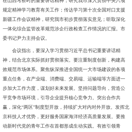
在山西考察时的重要讲话精神；研究我市深入贯彻中央八项
决策公开
专题公开
规定精神学习教育有关工作；传达学习第十次全国对口支援
新疆工作会议精神，研究我市初步贯彻落实意见；听取深化
政务服务
一体化综合监管改革规范涉企行政检查工作情况的汇报。市
个人服务
法人服务
部门服务
委书记尹力主持会议。
会议指出，要深入学习贯彻习近平总书记重要讲话精
便民服务
利企服务
投资项目
神，结合北京实际抓好贯彻落实。要注重制度创新，构建高
效规范市场体系。聚焦纵深推进全国统一大市场建设的各项
中介服务
阳光政务
重点任务，在产业端、消费端、交易端、运输端等方面进一
政民互动
步加大工作力度，谋划好未来发展。坚持问题导向，营造公
平竞争市场环境，引导企业提升核心竞争力。突出合作共
12345网上接诉即办
我要咨询
我要建议
赢，深化“两区”制度型开放，持续扩大对内对外开放。发挥北
京科技人才优势，更好服务国家海洋经济高质量发展。要推
参与调查
在线访谈
图说互动
动新时代党的青年工作在首都形成生动实践。有效引领青