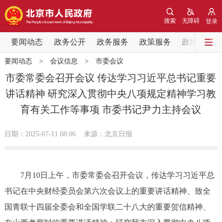
网站地图
搜索
无障碍
登录
要闻动态
要闻动态
政务公开
政务服务
政策服务
政民互动
要闻动态
>
会议信息
>
市委会议
党中央精神
国务院信息
中央部委动态
市委常委会召开会议 传达学习习近平总书记重要
讲话精神 研究深入贯彻中央八项规定精神学习教
北京要闻
会议信息
部门动态
育有关工作等事项 市委书记尹力主持会议
各区热点
日期：2025-07-11 08:06
来源：北京日报
政务公开
7月10日上午，市委常委会召开会议，传达学习习近平总
市领导
机构职能
政策服务
书记在中央财经委员会第六次会议上的重要讲话精神、致全
政策兑现
政策解读
回应关切
国青联十四届全委会和全国学联二十八大的重要贺信精神、