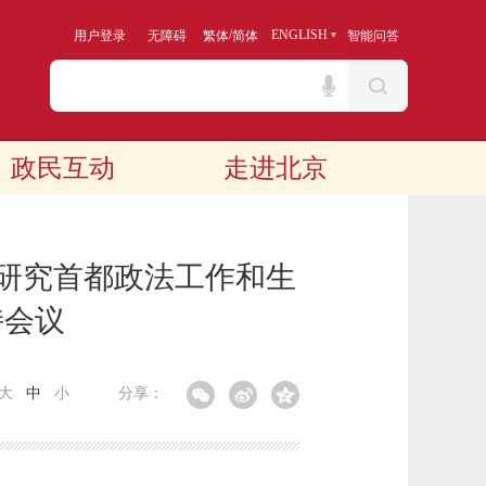
/
ENGLISH
用户登录
无障碍
繁体
简体
智能问答
政民互动
走进北京
 研究首都政法工作和生
持会议
大
中
小
分享：