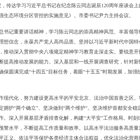
，传达学习习近平总书记在纪念陈云同志诞辰120周年座谈会
强生态环境分区管控的实施意见》。市委书记尹力主持会议。
书记重要讲话精神，学习陈云同志的崇高精神风范、丰富领导
理想信念，永葆共产党人高尚品质。坚持以习近平新时代中国特
，推动深入贯彻中央八项规定精神学习教育走深走实。要锐意开
断提高推动发展的能力。深入基层和一线开展调查研究，针对新
确保圆满完成“十四五”目标任务，着眼“十五五”时期发展，加
现代化，努力建设更高水平的平安北京、法治中国首善之区。
定拥护“两个确立”、坚决做到“两个维护”。坚决维护首都安全
作。深入开展基层矛盾排查化解，构建“大平安”工作格局。时刻
预警水平，不断提高工作质量和效率。以高水平法治服务高质量
平正义。依法平等保护各类经济主体合法权益，优化法治化营商