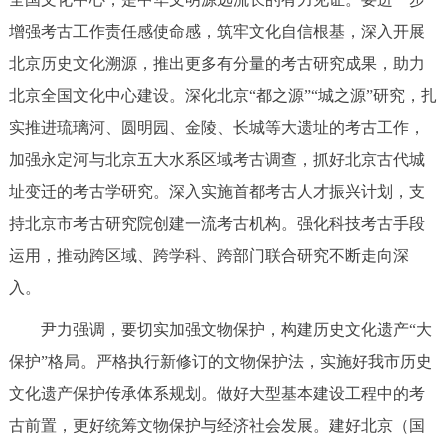
走进北京
增强考古工作责任感使命感，筑牢文化自信根基，深入开展
北京概况
十六区概览
人文北京
北京历史文化溯源，推出更多有分量的考古研究成果，助力
北京全国文化中心建设。深化北京“都之源”“城之源”研究，扎
绿色北京
图说北京
视频北京
实推进琉璃河、圆明园、金陵、长城等大遗址的考古工作，
加强永定河与北京五大水系区域考古调查，抓好北京古代城
多语种
址变迁的考古学研究。深入实施首都考古人才振兴计划，支
ENGLISH
한국어
日本語
持北京市考古研究院创建一流考古机构。强化科技考古手段
运用，推动跨区域、跨学科、跨部门联合研究不断走向深
DEUTSCH
FRANÇAIS
РУССКИЙ ЯЗЫК
入。
尹力强调，要切实加强文物保护，构建历史文化遗产“大
ESPAÑOL
العربية
PORTUGUÊS
保护”格局。严格执行新修订的文物保护法，实施好我市历史
文化遗产保护传承体系规划。做好大型基本建设工程中的考
ITALIANO
古前置，更好统筹文物保护与经济社会发展。建好北京（国