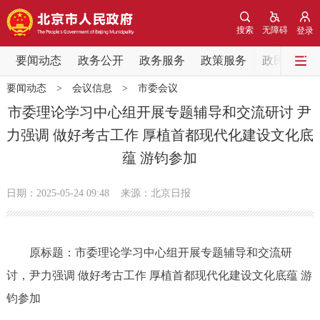
网站地图
搜索
无障碍
登录
要闻动态
要闻动态
政务公开
政务服务
政策服务
政民互动
要闻动态
>
会议信息
>
市委会议
党中央精神
国务院信息
中央部委动态
市委理论学习中心组开展专题辅导和交流研讨 尹
力强调 做好考古工作 厚植首都现代化建设文化底
北京要闻
会议信息
部门动态
蕴 游钧参加
各区热点
日期：2025-05-24 09:48
来源：北京日报
政务公开
原标题：市委理论学习中心组开展专题辅导和交流研
市领导
机构职能
政策服务
讨，尹力强调 做好考古工作 厚植首都现代化建设文化底蕴 游
政策兑现
政策解读
回应关切
钧参加