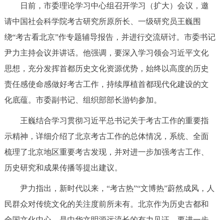
日前，市委理论学习中心组召开学习（扩大）会议，邀
决策公开
专题公开
请中国社会科学院考古研究所原所长、一级研究员王巍围
政务服务
绕“考古看北京”作专题辅导报告，并进行交流研讨。市委书记
尹力主持会议并讲话。他强调，要深入学习领会习近平文化
个人服务
法人服务
部门服务
思想，充分发挥首都历史文化资源优势，始终以高度的历史
责任感使命感做好考古工作，持续厚植首都现代化建设的文
便民服务
利企服务
投资项目
化底蕴。市委副书记、组织部部长游钧参加。
王巍结合学习贯彻习近平总书记关于考古工作的重要指
中介服务
阳光政务
示精神，详细介绍了北京考古工作的总体情况，系统、全面
政民互动
梳理了北京地区重要考古发现，并对进一步加强考古工作、
历史研究和成果传播等提出建议。
12345网上接诉即办
我要咨询
我要建议
尹力指出，新时代以来，“考古热”“文博热”蔚然成风，人
参与调查
在线访谈
图说互动
民群众对传统文化的关注度前所未有。北京作为历史古都和
全国文化中心，是中华文明源远流长的有力见证。要进一步