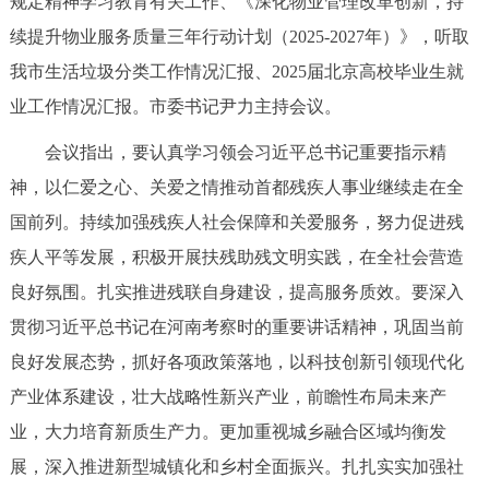
规定精神学习教育有关工作、《深化物业管理改革创新，持
决策公开
专题公开
续提升物业服务质量三年行动计划（2025-2027年）》，听取
我市生活垃圾分类工作情况汇报、2025届北京高校毕业生就
政务服务
业工作情况汇报。市委书记尹力主持会议。
个人服务
法人服务
部门服务
会议指出，要认真学习领会习近平总书记重要指示精
神，以仁爱之心、关爱之情推动首都残疾人事业继续走在全
便民服务
利企服务
投资项目
国前列。持续加强残疾人社会保障和关爱服务，努力促进残
疾人平等发展，积极开展扶残助残文明实践，在全社会营造
中介服务
阳光政务
良好氛围。扎实推进残联自身建设，提高服务质效。要深入
政民互动
贯彻习近平总书记在河南考察时的重要讲话精神，巩固当前
良好发展态势，抓好各项政策落地，以科技创新引领现代化
12345网上接诉即办
我要咨询
我要建议
产业体系建设，壮大战略性新兴产业，前瞻性布局未来产
业，大力培育新质生产力。更加重视城乡融合区域均衡发
参与调查
在线访谈
图说互动
展，深入推进新型城镇化和乡村全面振兴。扎扎实实加强社