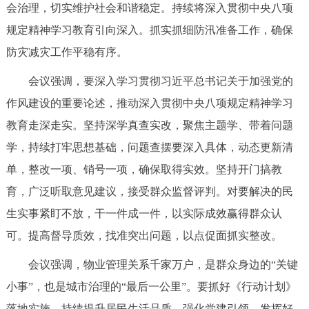
走进北京
会治理，切实维护社会和谐稳定。持续将深入贯彻中央八项
规定精神学习教育引向深入。抓实抓细防汛准备工作，确保
北京概况
十六区概览
人文北京
防灾减灾工作平稳有序。
会议强调，要深入学习贯彻习近平总书记关于加强党的
绿色北京
图说北京
视频北京
作风建设的重要论述，推动深入贯彻中央八项规定精神学习
多语种
教育走深走实。坚持深学真查实改，聚焦主题学、带着问题
学，持续打牢思想基础，问题查摆要深入具体，动态更新清
ENGLISH
한국어
日本語
单，整改一项、销号一项，确保取得实效。坚持开门搞教
育，广泛听取意见建议，接受群众监督评判。对要解决的民
DEUTSCH
FRANÇAIS
РУССКИЙ ЯЗЫК
生实事紧盯不放，干一件成一件，以实际成效赢得群众认
ESPAÑOL
العربية
PORTUGUÊS
可。提高督导质效，找准突出问题，以点促面抓实整改。
会议强调，物业管理关系千家万户，是群众身边的“关键
ITALIANO
小事”，也是城市治理的“最后一公里”。要抓好《行动计划》
落地实施，持续提升居民生活品质。强化党建引领，发挥好