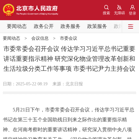
网站地图
搜索
无障碍
登录
要闻动态
要闻动态
政务公开
政务服务
政策服务
政民互动
要闻动态
>
会议信息
>
市委会议
党中央精神
国务院信息
中央部委动态
市委常委会召开会议 传达学习习近平总书记重要
讲话重要指示精神 研究深化物业管理改革创新和
北京要闻
会议信息
部门动态
生活垃圾分类工作等事项 市委书记尹力主持会议
各区热点
日期：2025-05-22 08:19
来源：北京日报
政务公开
5月21日下午，市委常委会召开会议，传达学习习近平总
市领导
机构职能
政策服务
书记在第三十五个全国助残日到来之际作出的重要指示精
政策兑现
政策解读
回应关切
神、在河南考察时的重要讲话精神，研究深入贯彻中央八项