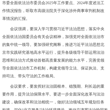
市委全面依法治市委员会2025年工作要点、2024年度述法工
决策公开
专题公开
作情况报告，听取市高级法院关于深化涉外商事审判机制改
政务服务
革情况的汇报。
会议强调，要深入学习贯彻习近平法治思想，落实中央
个人服务
法人服务
部门服务
全面依法治国委员会有关会议精神，加强党对全面依法治市
的集中统一领导。要加强研究阐释，推进习近平法治思想北
便民服务
利企服务
投资项目
京市实践研究基地高水平运行，提升各级领导干部运用法治
思维和法治方式推动首都高质量发展的能力水平，完善党领
中介服务
阳光政务
导全面依法治市工作机制，构建党领导立法、保证执法、支
政民互动
持司法、带头守法的工作格局。
12345网上接诉即办
我要咨询
我要建议
会议要求，要发挥好法治固根本、稳预期、利长远的重
要作用，提升法治保障水平。要进一步全面深化改革与法治
参与调查
在线访谈
图说互动
建设，确保改革和法治相统一，做好法治领域五年规划任务
衔接，深化“北京服务”法治环境建设，推动京津冀法治协同发