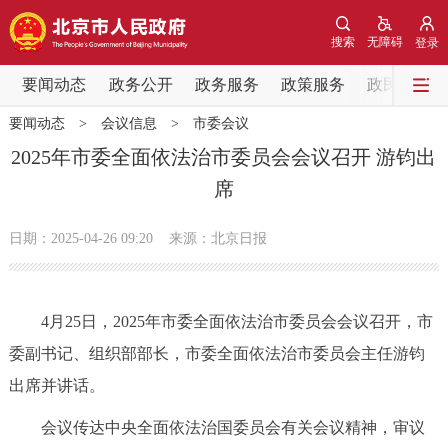
网站地图
搜索
无障碍
登录
要闻动态
要闻动态
政务公开
政务服务
政策服务
政民互动
要闻动态
>
会议信息
>
市委会议
党中央精神
国务院信息
中央部委动态
2025年市委全面依法治市委员会会议召开 游钧出
席
北京要闻
会议信息
部门动态
日期：2025-04-26 09:20
来源：北京日报
各区热点
政务公开
4月25日，2025年市委全面依法治市委员会会议召开，市
委副书记、组织部部长，市委全面依法治市委员会主任游钧
市领导
机构职能
政策服务
出席并讲话。
政策兑现
政策解读
回应关切
会议传达中央全面依法治国委员会有关会议精神，审议