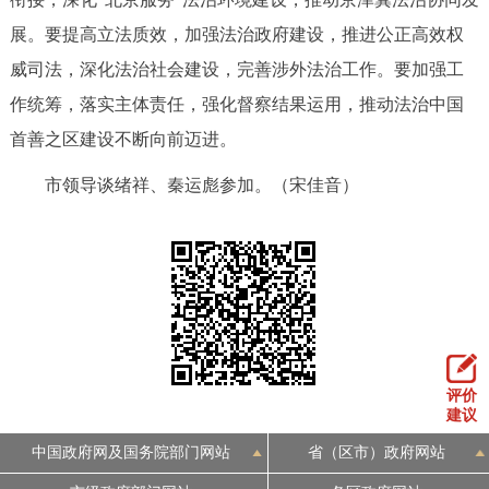
走进北京
展。要提高立法质效，加强法治政府建设，推进公正高效权
北京概况
十六区概览
人文北京
威司法，深化法治社会建设，完善涉外法治工作。要加强工
作统筹，落实主体责任，强化督察结果运用，推动法治中国
绿色北京
图说北京
视频北京
首善之区建设不断向前迈进。
市领导谈绪祥、秦运彪参加。（宋佳音）
多语种
ENGLISH
한국어
日本語
DEUTSCH
FRANÇAIS
РУССКИЙ ЯЗЫК
ESPAÑOL
العربية
PORTUGUÊS
评价
建议
ITALIANO
中国政府网及国务院部门网站
省（区市）政府网站