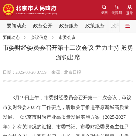
网站地图
搜索
无障碍
登录
要闻动态
要闻动态
政务公开
政务服务
政策服务
政民互动
要闻动态
>
会议信息
>
市委会议
党中央精神
国务院信息
中央部委动态
市委财经委员会召开第十二次会议 尹力主持 殷勇
游钧出席
北京要闻
会议信息
部门动态
日期：2025-03-20 07:59
来源：北京日报
各区热点
政务公开
3月19日上午，市委财经委员会召开第十二次会议，审议
市委财经委2025年工作要点，听取关于推进平原新城高质量
市领导
机构职能
政策服务
发展、《北京市时尚产业高质量发展实施方案（2025-2027
政策兑现
政策解读
回应关切
年）》有关情况的汇报。市委书记、市委财经委员会主任尹