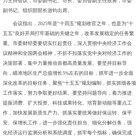
力主持会议，市委副书记、市长、委员会副主任殷勇，市委
决策公开
专题公开
副书记、组织部部长游钧出席。
政务服务
会议指出，2025年是“十四五”规划收官之年，也是为“十
五五”良好开局打牢基础的关键之年，改革发展稳定的任务繁
个人服务
法人服务
部门服务
重。市委财经委要切实扛起责任，深入贯彻中央经济工作会
议精神和全国两会精神，不折不扣落实党中央对经济工作的
便民服务
利企服务
投资项目
决策部署，集中力量推动首都高质量发展。要坚持目标导
向，瞄准地区生产总值增长5%左右的目标，抓牢进一步全面
中介服务
阳光政务
深化改革的目标任务，聚焦“十五五”规划编制，抓实抓细各项
政民互动
工作落实，努力争取更好结果。要坚持问题导向，着力推进
提振消费、扩大投资、科技成果转化、培育新动能等重点工
12345网上接诉即办
我要咨询
我要建议
作，加快发展新质生产力。抓落实要统筹做好保运转、保平
安、保增长工作，进一步强化责任担当、细化分解任务，强
参与调查
在线访谈
图说互动
化经济运行监测分析和系统调度，抓牢每个指标，确保完成