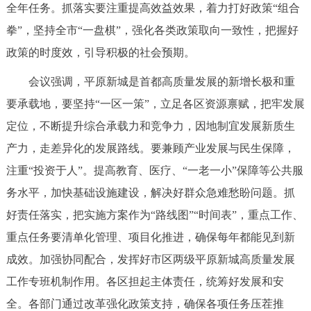
走进北京
全年任务。抓落实要注重提高效益效果，着力打好政策“组合
拳”，坚持全市“一盘棋”，强化各类政策取向一致性，把握好
北京概况
十六区概览
人文北京
政策的时度效，引导积极的社会预期。
会议强调，平原新城是首都高质量发展的新增长极和重
绿色北京
图说北京
视频北京
要承载地，要坚持“一区一策”，立足各区资源禀赋，把牢发展
多语种
定位，不断提升综合承载力和竞争力，因地制宜发展新质生
产力，走差异化的发展路线。要兼顾产业发展与民生保障，
ENGLISH
한국어
日本語
注重“投资于人”。提高教育、医疗、“一老一小”保障等公共服
务水平，加快基础设施建设，解决好群众急难愁盼问题。抓
DEUTSCH
FRANÇAIS
РУССКИЙ ЯЗЫК
好责任落实，把实施方案作为“路线图”“时间表”，重点工作、
ESPAÑOL
العربية
PORTUGUÊS
重点任务要清单化管理、项目化推进，确保每年都能见到新
成效。加强协同配合，发挥好市区两级平原新城高质量发展
ITALIANO
工作专班机制作用。各区担起主体责任，统筹好发展和安
全。各部门通过改革强化政策支持，确保各项任务压茬推