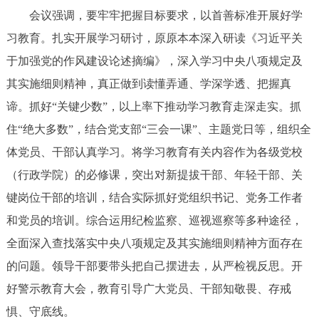
走进北京
会议强调，要牢牢把握目标要求，以首善标准开展好学
习教育。扎实开展学习研讨，原原本本深入研读《习近平关
北京概况
十六区概览
人文北京
于加强党的作风建设论述摘编》，深入学习中央八项规定及
其实施细则精神，真正做到读懂弄通、学深学透、把握真
绿色北京
图说北京
视频北京
谛。抓好“关键少数”，以上率下推动学习教育走深走实。抓
多语种
住“绝大多数”，结合党支部“三会一课”、主题党日等，组织全
体党员、干部认真学习。将学习教育有关内容作为各级党校
ENGLISH
한국어
日本語
（行政学院）的必修课，突出对新提拔干部、年轻干部、关
键岗位干部的培训，结合实际抓好党组织书记、党务工作者
DEUTSCH
FRANÇAIS
РУССКИЙ ЯЗЫК
和党员的培训。综合运用纪检监察、巡视巡察等多种途径，
ESPAÑOL
العربية
PORTUGUÊS
全面深入查找落实中央八项规定及其实施细则精神方面存在
的问题。领导干部要带头把自己摆进去，从严检视反思。开
ITALIANO
好警示教育大会，教育引导广大党员、干部知敬畏、存戒
惧、守底线。