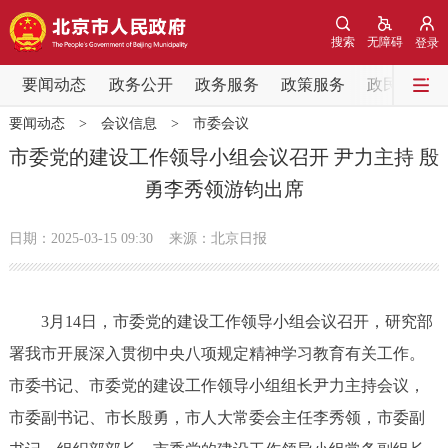
网站地图
搜索
无障碍
登录
要闻动态
要闻动态
政务公开
政务服务
政策服务
政民互动
要闻动态
>
会议信息
>
市委会议
党中央精神
国务院信息
中央部委动态
市委党的建设工作领导小组会议召开 尹力主持 殷
勇李秀领游钧出席
北京要闻
会议信息
部门动态
日期：2025-03-15 09:30
来源：北京日报
各区热点
政务公开
3月14日，市委党的建设工作领导小组会议召开，研究部
署我市开展深入贯彻中央八项规定精神学习教育有关工作。
市领导
机构职能
政策服务
市委书记、市委党的建设工作领导小组组长尹力主持会议，
政策兑现
政策解读
回应关切
市委副书记、市长殷勇，市人大常委会主任李秀领，市委副