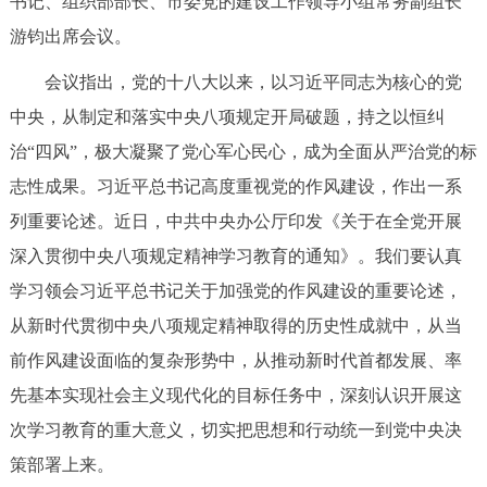
书记、组织部部长、市委党的建设工作领导小组常务副组长
决策公开
专题公开
游钧出席会议。
政务服务
会议指出，党的十八大以来，以习近平同志为核心的党
中央，从制定和落实中央八项规定开局破题，持之以恒纠
个人服务
法人服务
部门服务
治“四风”，极大凝聚了党心军心民心，成为全面从严治党的标
志性成果。习近平总书记高度重视党的作风建设，作出一系
便民服务
利企服务
投资项目
列重要论述。近日，中共中央办公厅印发《关于在全党开展
深入贯彻中央八项规定精神学习教育的通知》。我们要认真
中介服务
阳光政务
学习领会习近平总书记关于加强党的作风建设的重要论述，
政民互动
从新时代贯彻中央八项规定精神取得的历史性成就中，从当
前作风建设面临的复杂形势中，从推动新时代首都发展、率
12345网上接诉即办
我要咨询
我要建议
先基本实现社会主义现代化的目标任务中，深刻认识开展这
次学习教育的重大意义，切实把思想和行动统一到党中央决
参与调查
在线访谈
图说互动
策部署上来。