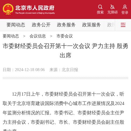
网站地图
搜索
无障碍
登录
要闻动态
要闻动态
政务公开
政务服务
政策服务
政民互动
要闻动态
>
会议信息
>
市委会议
党中央精神
国务院信息
中央部委动态
市委财经委员会召开第十一次会议 尹力主持 殷勇
出席
北京要闻
会议信息
部门动态
日期：2024-12-18 08:06
来源：北京日报
各区热点
政务公开
12月17日上午，市委财经委员会召开第十一次会议，听
取关于北京培育建设国际消费中心城市工作进展情况及2024
市领导
机构职能
政策服务
年监测分析情况的汇报。市委书记、市委财经委员会主任尹
政策兑现
政策解读
回应关切
力主持会议，市委副书记、市长、市委财经委员会副主任殷