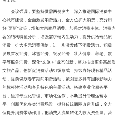
勇出席。
决策公开
专题公开
会议强调，要坚持供需两侧发力，深入推进国际消费中
政务服务
心城市建设，全面激发消费活力。全方位扩大消费，充分用
好“两新”政策，增加大宗商品消费。加强对消费主体、消费内
个人服务
法人服务
部门服务
容的结构特征分析，增强需求端内生动力，提升供给端品质
消费，扩大多元消费供给，进一步激发线下消费活力。积极
便民服务
利企服务
投资项目
发展首发经济、冰雪经济、银发经济，壮大健康、养老、数
字等服务消费。深化“文旅＋”业态创新，努力推出更多高品质
中介服务
阳光政务
文旅产品。创新促消费活动组织形式，持续办好现有精品活
政民互动
动，提前谋划春节期间消费活动，策划更多具有国际影响力
的标杆性活动和各具特色的主题活动。搭建商业化服务平
12345网上接诉即办
我要咨询
我要建议
台，坚持专业化管理、市场化运作，不断提升管理运营水
平。创新优化各类消费场景，抓好传统商圈改造升级，全方
参与调查
在线访谈
图说互动
位提升消费带动作用，把消费人流量转化为收入资金量。营