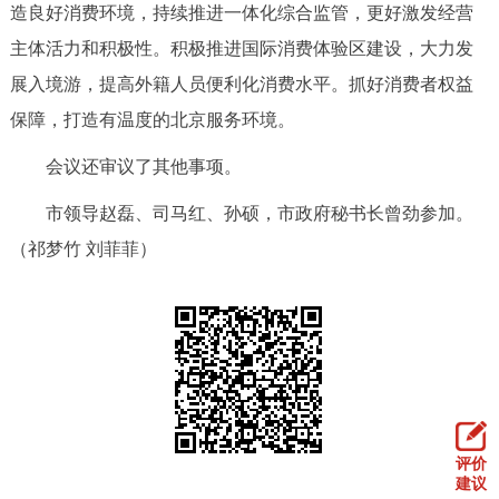
走进北京
造良好消费环境，持续推进一体化综合监管，更好激发经营
主体活力和积极性。积极推进国际消费体验区建设，大力发
北京概况
十六区概览
人文北京
展入境游，提高外籍人员便利化消费水平。抓好消费者权益
保障，打造有温度的北京服务环境。
绿色北京
图说北京
视频北京
会议还审议了其他事项。
多语种
市领导赵磊、司马红、孙硕，市政府秘书长曾劲参加。
ENGLISH
한국어
日本語
（祁梦竹 刘菲菲）
DEUTSCH
FRANÇAIS
РУССКИЙ ЯЗЫК
ESPAÑOL
العربية
PORTUGUÊS
ITALIANO
评价
建议