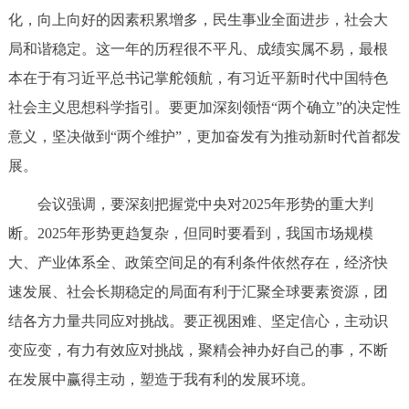
走进北京
化，向上向好的因素积累增多，民生事业全面进步，社会大
局和谐稳定。这一年的历程很不平凡、成绩实属不易，最根
北京概况
十六区概览
人文北京
本在于有习近平总书记掌舵领航，有习近平新时代中国特色
社会主义思想科学指引。要更加深刻领悟“两个确立”的决定性
绿色北京
图说北京
视频北京
意义，坚决做到“两个维护”，更加奋发有为推动新时代首都发
多语种
展。
ENGLISH
한국어
日本語
会议强调，要深刻把握党中央对2025年形势的重大判
断。2025年形势更趋复杂，但同时要看到，我国市场规模
DEUTSCH
FRANÇAIS
РУССКИЙ ЯЗЫК
大、产业体系全、政策空间足的有利条件依然存在，经济快
速发展、社会长期稳定的局面有利于汇聚全球要素资源，团
ESPAÑOL
العربية
PORTUGUÊS
结各方力量共同应对挑战。要正视困难、坚定信心，主动识
变应变，有力有效应对挑战，聚精会神办好自己的事，不断
ITALIANO
在发展中赢得主动，塑造于我有利的发展环境。