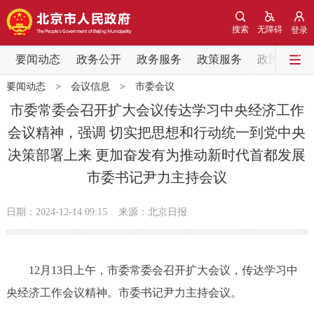
网站地图
搜索
无障碍
登录
要闻动态
要闻动态
政务公开
政务服务
政策服务
政民互动
要闻动态
>
会议信息
>
市委会议
党中央精神
国务院信息
中央部委动态
市委常委会召开扩大会议传达学习中央经济工作
会议精神，强调 切实把思想和行动统一到党中央
北京要闻
会议信息
部门动态
决策部署上来 更加奋发有为推动新时代首都发展
市委书记尹力主持会议
各区热点
政务公开
日期：2024-12-14 09:15
来源：北京日报
市领导
机构职能
政策服务
12月13日上午，市委常委会召开扩大会议，传达学习中
政策兑现
政策解读
回应关切
央经济工作会议精神。市委书记尹力主持会议。