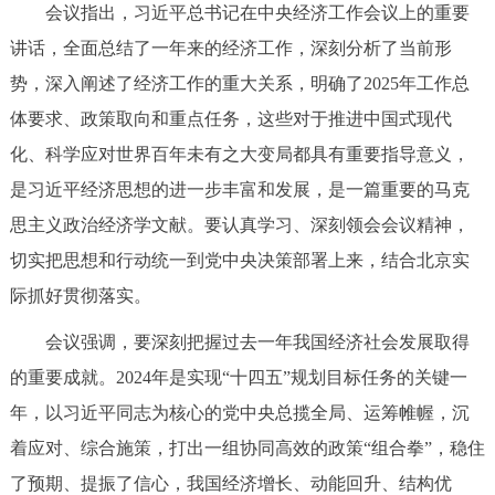
会议指出，习近平总书记在中央经济工作会议上的重要
决策公开
专题公开
讲话，全面总结了一年来的经济工作，深刻分析了当前形
政务服务
势，深入阐述了经济工作的重大关系，明确了2025年工作总
体要求、政策取向和重点任务，这些对于推进中国式现代
个人服务
法人服务
部门服务
化、科学应对世界百年未有之大变局都具有重要指导意义，
是习近平经济思想的进一步丰富和发展，是一篇重要的马克
便民服务
利企服务
投资项目
思主义政治经济学文献。要认真学习、深刻领会会议精神，
切实把思想和行动统一到党中央决策部署上来，结合北京实
中介服务
阳光政务
际抓好贯彻落实。
政民互动
会议强调，要深刻把握过去一年我国经济社会发展取得
的重要成就。2024年是实现“十四五”规划目标任务的关键一
12345网上接诉即办
我要咨询
我要建议
年，以习近平同志为核心的党中央总揽全局、运筹帷幄，沉
着应对、综合施策，打出一组协同高效的政策“组合拳”，稳住
参与调查
在线访谈
图说互动
了预期、提振了信心，我国经济增长、动能回升、结构优