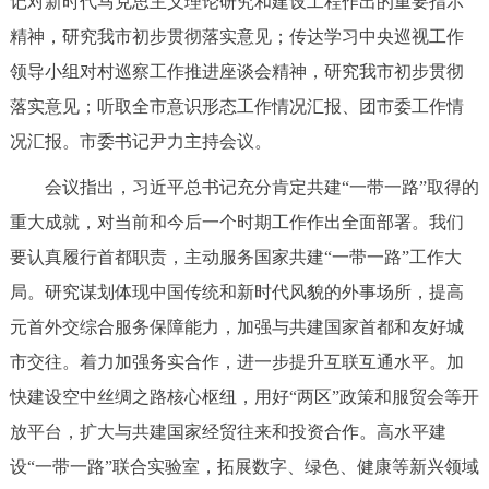
记对新时代马克思主义理论研究和建设工程作出的重要指示
决策公开
专题公开
精神，研究我市初步贯彻落实意见；传达学习中央巡视工作
领导小组对村巡察工作推进座谈会精神，研究我市初步贯彻
政务服务
落实意见；听取全市意识形态工作情况汇报、团市委工作情
个人服务
法人服务
部门服务
况汇报。市委书记尹力主持会议。
会议指出，习近平总书记充分肯定共建“一带一路”取得的
便民服务
利企服务
投资项目
重大成就，对当前和今后一个时期工作作出全面部署。我们
要认真履行首都职责，主动服务国家共建“一带一路”工作大
中介服务
阳光政务
局。研究谋划体现中国传统和新时代风貌的外事场所，提高
政民互动
元首外交综合服务保障能力，加强与共建国家首都和友好城
市交往。着力加强务实合作，进一步提升互联互通水平。加
12345网上接诉即办
我要咨询
我要建议
快建设空中丝绸之路核心枢纽，用好“两区”政策和服贸会等开
放平台，扩大与共建国家经贸往来和投资合作。高水平建
参与调查
在线访谈
图说互动
设“一带一路”联合实验室，拓展数字、绿色、健康等新兴领域