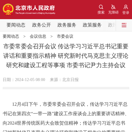
网站地图
搜索
无障碍
登录
要闻动态
要闻动态
政务公开
政务服务
政策服务
政民互动
要闻动态
>
会议信息
>
市委会议
党中央精神
国务院信息
中央部委动态
市委常委会召开会议 传达学习习近平总书记重要
讲话和重要指示精神 研究新时代马克思主义理论
北京要闻
会议信息
部门动态
研究和建设工程等事项 市委书记尹力主持会议
各区热点
日期：2024-12-05 08:00
来源：北京日报
政务公开
12月4日下午，市委常委会召开会议，传达学习习近平总
市领导
机构职能
政策服务
书记在第四次“一带一路”建设工作座谈会上的重要讲话精神、
政策兑现
政策解读
回应关切
向2024世界传统医药大会致贺信精神；传达学习习近平总书