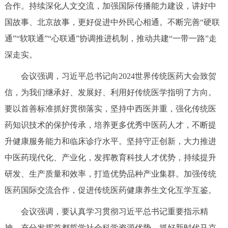
走进北京
合作。持续深化人文交流，加强国际传播能力建设，讲好中
国故事、北京故事，更好促进中外民心相通。不断完善“硬联
北京概况
十六区概览
人文北京
通”“软联通”“心联通”协调推进机制，推动共建“一带一路”走
深走实。
绿色北京
图说北京
视频北京
会议强调，习近平总书记向2024世界传统医药大会致贺
多语种
信，为我们继承好、发展好、利用好传统医学指明了方向。
要以首善标准抓好贯彻落实，坚持中西医并重，强化传统医
ENGLISH
한국어
日本語
药知识技术的保护传承，培养更多优秀中医药人才，不断提
升健康服务能力和临床诊疗水平。坚持守正创新，大力推进
DEUTSCH
FRANÇAIS
РУССКИЙ ЯЗЫК
中医药现代化、产业化，发挥教育科技人才优势，持续提升
ESPAÑOL
العربية
PORTUGUÊS
研发、生产质量和效率，打造优势品种产业集群。加强传统
医药国际交流合作，促进传统医药健康养生文化互学互鉴。
ITALIANO
会议强调，要认真学习贯彻习近平总书记重要指示精
神，充分发挥首都哲学社会科学资源优势，抓好新时代马克