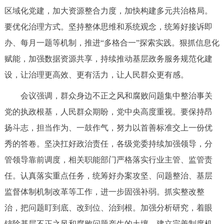
区域化党建，加大资源整合力度，加快构建多元共治格局。
回到顶部
要优化治理方式。坚持整体思维和系统观念，统筹好接诉即
办、每月一题等机制，推进“多格合一”探索实践。狠抓信息化
赋能，加强数据资源共享，持续推动基层政务服务规范化建
设，让治理更高效、更有活力，让人民群众更有感。
会议强调，群众身边不正之风和腐败问题集中整治事关
党的执政根基，人民群众期盼，党中央高度重视。要保持昂
扬斗志，担当作为、一鼓作气，努力以首善标准交上一份优
秀的答卷。坚决扛好政治责任，各级党委持续加强领导，分
管领导靠前调度，相关职能部门严格落实行业主管、监管责
任。认真落实重点任务，统筹好办案攻坚、问题整治、基层
监督体制机制改革等工作，进一步固强补弱。抓实整改整
治，把问题盯到底、改到位、治到根。加强分析研究，着眼
铲除基层不正之风和腐败问题产生的土壤，建立完善制度机