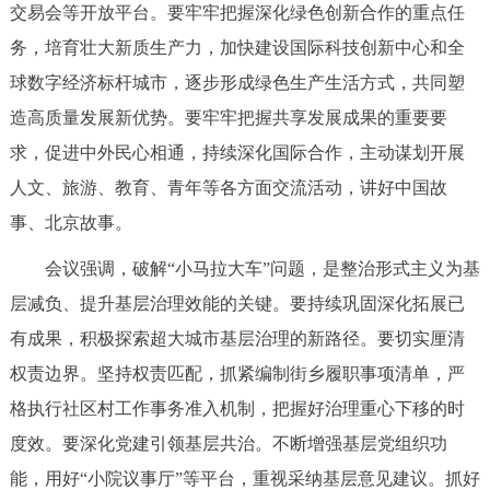
走进北京
交易会等开放平台。要牢牢把握深化绿色创新合作的重点任
务，培育壮大新质生产力，加快建设国际科技创新中心和全
北京概况
十六区概览
人文北京
球数字经济标杆城市，逐步形成绿色生产生活方式，共同塑
造高质量发展新优势。要牢牢把握共享发展成果的重要要
绿色北京
图说北京
视频北京
求，促进中外民心相通，持续深化国际合作，主动谋划开展
多语种
人文、旅游、教育、青年等各方面交流活动，讲好中国故
事、北京故事。
ENGLISH
한국어
日本語
会议强调，破解“小马拉大车”问题，是整治形式主义为基
层减负、提升基层治理效能的关键。要持续巩固深化拓展已
DEUTSCH
FRANÇAIS
РУССКИЙ ЯЗЫК
有成果，积极探索超大城市基层治理的新路径。要切实厘清
ESPAÑOL
العربية
PORTUGUÊS
权责边界。坚持权责匹配，抓紧编制街乡履职事项清单，严
格执行社区村工作事务准入机制，把握好治理重心下移的时
ITALIANO
度效。要深化党建引领基层共治。不断增强基层党组织功
能，用好“小院议事厅”等平台，重视采纳基层意见建议。抓好