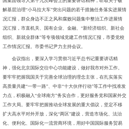
国集团领导人第十九次峰会上的重要讲话精神，听取关于破
决策公开
专题公开
解基层治理“小马拉大车”突出问题的若干措施任务落实进展情
况汇报，群众身边不正之风和腐败问题集中整治工作进展情
政务服务
况汇报，市直机关、国有企业、金融、“新经济组织、新社会
个人服务
法人服务
部门服务
组织、新就业群体”等专项领域党建工作情况汇报，市委党校
工作情况汇报。市委书记尹力主持会议。
便民服务
利企服务
投资项目
会议指出，要深入学习贯彻习近平总书记重要讲话精
神，强化北京国际交往中心功能建设，做好我市对外工作。
中介服务
阳光政务
要牢牢把握我国关于完善全球治理的理念主张，在扎实落实
政民互动
高质量共建“一带一路”、中非“十大伙伴行动”等工作中找准发
力点，积极融入“全球南方”务实合作，更好服务党和国家外交
12345网上接诉即办
我要咨询
我要建议
工作大局。要牢牢把握推动全球发展的重大倡议，坚定不移
扩大高水平对外开放，深化“两区”建设，营造市场化、法治
参与调查
在线访谈
图说互动
化、便利化、国际化一流营商环境，用好中国国际服务贸易