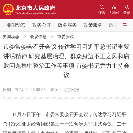
网站地图
搜索
无障碍
登录
要闻动态
要闻动态
政务公开
政务服务
政策服务
政民互动
要闻动态
>
会议信息
>
市委会议
党中央精神
国务院信息
中央部委动态
市委常委会召开会议 传达学习习近平总书记重要
讲话精神 研究基层治理、群众身边不正之风和腐
北京要闻
会议信息
部门动态
败问题集中整治工作等事项 市委书记尹力主持会
议
各区热点
政务公开
日期：2024-11-28 08:05
来源：北京日报
市领导
机构职能
政策服务
11月27日下午，市委常委会召开会议，传达学习习近平
政策兑现
政策解读
回应关切
总书记在亚太经合组织第三十一次领导人非正式会议、二十