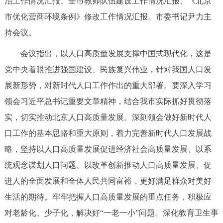
治工作情况汇报、全市教师队伍建设工作情况汇报、《北京
决策公开
专题公开
市优化营商环境条例》修改工作情况汇报。市委书记尹力主
持会议。
政务服务
会议指出，以人口高质量发展支撑中国式现代化，这是
个人服务
法人服务
部门服务
党中央着眼推进强国建设、民族复兴伟业，针对我国人口发
展新形势，对新时代人口工作作出的重大部署。要深入学习
便民服务
利企服务
投资项目
领会习近平总书记重要文章精神，结合我市实际抓好贯彻落
实，切实推动北京人口高质量发展。深刻领会做好新时代人
中介服务
阳光政务
口工作的基本思路和重大原则，着力完善新时代人口发展战
政民互动
略，坚持以人口高质量发展促进经济社会高质量发展、以系
统观念谋划人口问题、以改革创新推动人口高质量发展、促
12345网上接诉即办
我要咨询
我要建议
进人的全面发展和全体人民共同富裕，更好满足群众对美好
生活的期待。牢牢把握人口高质量发展的重点任务，积极应
参与调查
在线访谈
图说互动
对老龄化、少子化，解决好“一老一小”问题。深化教育卫生事