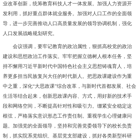
走进北京
业改革创新，统筹教育科技人才一体发展。加强人力资源开
发利用，抓好重点群体就业服务。加强对人口工作的全面领
北京概况
十六区概览
人文北京
导，进一步完善推动人口高质量发展的领导协调机制，强化
人口发展战略规划研究。
绿色北京
图说北京
视频北京
会议强调，要牢记教育的政治属性，狠抓高校党的政治
多语种
建设和思想政治工作落实。牢牢把握立德树人根本任务，坚
持不懈用习近平新时代中国特色社会主义思想铸魂育人，培
ENGLISH
한국어
日本語
养更多担当民族复兴大任的时代新人。把思政课建设作为重
中之重，深化“大思政课”综合改革，与新时代首都发展、社会
DEUTSCH
FRANÇAIS
РУССКИЙ ЯЗЫК
生活等结合起来，创新思政课内容、方式，用好新的技术手
ESPAÑOL
العربية
PORTUGUÊS
段和网络空间，不断提高针对性和吸引力。绷紧安全稳定这
根弦，严格落实意识形态工作责任制。重视学生心理健康问
ITALIANO
题。加强党的全面领导，坚持和完善党委领导下的校长负责
制，抓实院系党组织、基层党支部建设，抓好各类新型科研