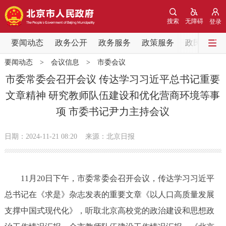
网站地图
搜索
无障碍
登录
要闻动态
要闻动态
政务公开
政务服务
政策服务
政民互动
要闻动态
>
会议信息
>
市委会议
党中央精神
国务院信息
中央部委动态
市委常委会召开会议 传达学习习近平总书记重要
文章精神 研究教师队伍建设和优化营商环境等事
北京要闻
会议信息
部门动态
项 市委书记尹力主持会议
各区热点
日期：2024-11-21 08:20
来源：北京日报
政务公开
11月20日下午，市委常委会召开会议，传达学习习近平
市领导
机构职能
政策服务
总书记在《求是》杂志发表的重要文章《以人口高质量发展
政策兑现
政策解读
回应关切
支撑中国式现代化》，听取北京高校党的政治建设和思想政