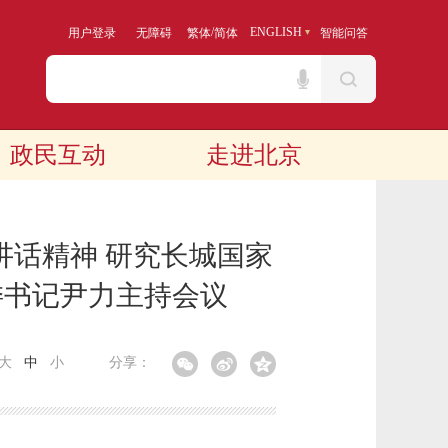
/
ENGLISH
用户登录
无障碍
繁体
简体
智能问答
政民互动
走进北京
讲话精神 研究长城国家
委书记尹力主持会议
大
中
小
分享：