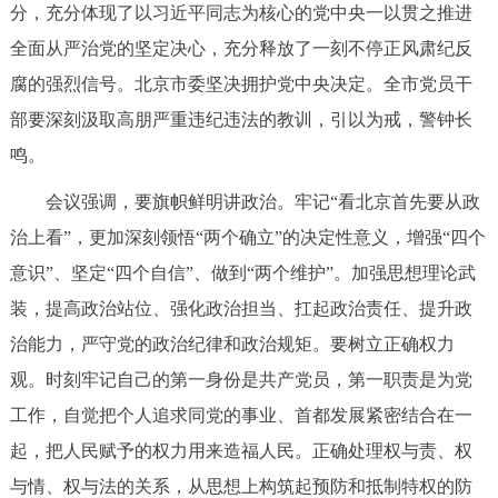
分，充分体现了以习近平同志为核心的党中央一以贯之推进
决策公开
专题公开
全面从严治党的坚定决心，充分释放了一刻不停正风肃纪反
政务服务
腐的强烈信号。北京市委坚决拥护党中央决定。全市党员干
部要深刻汲取高朋严重违纪违法的教训，引以为戒，警钟长
个人服务
法人服务
部门服务
鸣。
会议强调，要旗帜鲜明讲政治。牢记“看北京首先要从政
便民服务
利企服务
投资项目
治上看”，更加深刻领悟“两个确立”的决定性意义，增强“四个
意识”、坚定“四个自信”、做到“两个维护”。加强思想理论武
中介服务
阳光政务
装，提高政治站位、强化政治担当、扛起政治责任、提升政
政民互动
治能力，严守党的政治纪律和政治规矩。要树立正确权力
观。时刻牢记自己的第一身份是共产党员，第一职责是为党
12345网上接诉即办
我要咨询
我要建议
工作，自觉把个人追求同党的事业、首都发展紧密结合在一
起，把人民赋予的权力用来造福人民。正确处理权与责、权
参与调查
在线访谈
图说互动
与情、权与法的关系，从思想上构筑起预防和抵制特权的防