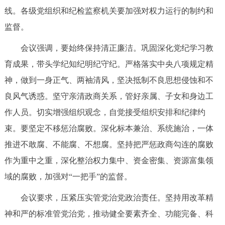
走进北京
线。各级党组织和纪检监察机关要加强对权力运行的制约和
监督。
北京概况
十六区概览
人文北京
会议强调，要始终保持清正廉洁。巩固深化党纪学习教
绿色北京
图说北京
视频北京
育成果，带头学纪知纪明纪守纪。严格落实中央八项规定精
神，做到一身正气、两袖清风，坚决抵制不良思想侵蚀和不
多语种
良风气诱惑。坚守亲清政商关系，管好亲属、子女和身边工
ENGLISH
한국어
日本語
作人员。切实增强组织观念，自觉接受组织安排和纪律约
束。要坚定不移惩治腐败。深化标本兼治、系统施治，一体
DEUTSCH
FRANÇAIS
РУССКИЙ ЯЗЫК
推进不敢腐、不能腐、不想腐。坚持把严惩政商勾连的腐败
作为重中之重，深化整治权力集中、资金密集、资源富集领
ESPAÑOL
العربية
PORTUGUÊS
域的腐败，加强对“一把手”的监督。
会议要求，压紧压实管党治党政治责任。坚持用改革精
ITALIANO
神和严的标准管党治党，推动健全要素齐全、功能完备、科