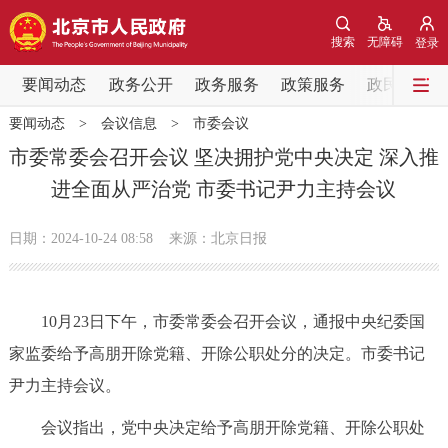
网站地图
搜索
无障碍
登录
要闻动态
要闻动态
政务公开
政务服务
政策服务
政民互动
要闻动态
>
会议信息
>
市委会议
党中央精神
国务院信息
中央部委动态
市委常委会召开会议 坚决拥护党中央决定 深入推
进全面从严治党 市委书记尹力主持会议
北京要闻
会议信息
部门动态
日期：2024-10-24 08:58
来源：北京日报
各区热点
政务公开
10月23日下午，市委常委会召开会议，通报中央纪委国
家监委给予高朋开除党籍、开除公职处分的决定。市委书记
市领导
机构职能
政策服务
尹力主持会议。
政策兑现
政策解读
回应关切
会议指出，党中央决定给予高朋开除党籍、开除公职处