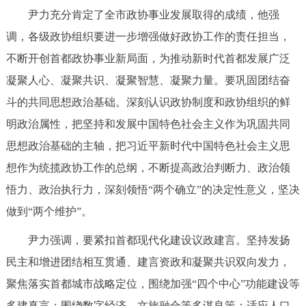
走进北京
尹力充分肯定了全市政协事业发展取得的成绩，他强
调，各级政协组织要进一步增强做好政协工作的责任担当，
北京概况
十六区概览
人文北京
不断开创首都政协事业新局面，为推动新时代首都发展广泛
凝聚人心、凝聚共识、凝聚智慧、凝聚力量。要巩固团结奋
绿色北京
图说北京
视频北京
斗的共同思想政治基础。深刻认识政协制度和政协组织的鲜
多语种
明政治属性，把坚持和发展中国特色社会主义作为巩固共同
思想政治基础的主轴，把习近平新时代中国特色社会主义思
ENGLISH
한국어
日本語
想作为统揽政协工作的总纲，不断提高政治判断力、政治领
悟力、政治执行力，深刻领悟“两个确立”的决定性意义，坚决
DEUTSCH
FRANÇAIS
РУССКИЙ ЯЗЫК
做到“两个维护”。
ESPAÑOL
العربية
PORTUGUÊS
尹力强调，要紧扣首都现代化建设议政建言。坚持发扬
民主和增进团结相互贯通、建言资政和凝聚共识双向发力，
ITALIANO
聚焦落实首都城市战略定位，围绕加强“四个中心”功能建设等
多建真言；围绕数字经济、文旅融合等多谋良策；适应人口