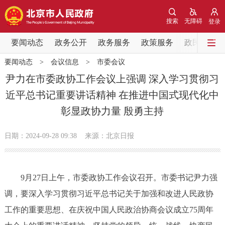
网站地图
搜索
无障碍
登录
要闻动态
要闻动态
政务公开
政务服务
政策服务
政民互动
要闻动态
>
会议信息
>
市委会议
党中央精神
国务院信息
中央部委动态
尹力在市委政协工作会议上强调 深入学习贯彻习
近平总书记重要讲话精神 在推进中国式现代化中
北京要闻
会议信息
部门动态
彰显政协力量 殷勇主持
各区热点
日期：2024-09-28 09:38
来源：北京日报
政务公开
9月27日上午，市委政协工作会议召开。市委书记尹力强
市领导
机构职能
政策服务
调，要深入学习贯彻习近平总书记关于加强和改进人民政协
政策兑现
政策解读
回应关切
工作的重要思想、在庆祝中国人民政治协商会议成立75周年