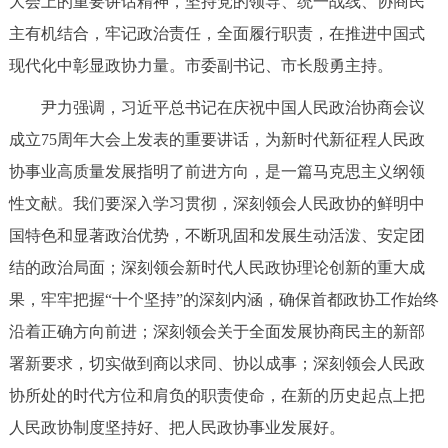
大会上的重要讲话精神，坚持党的领导、统一战线、协商民
决策公开
专题公开
主有机结合，牢记政治责任，全面履行职责，在推进中国式
现代化中彰显政协力量。市委副书记、市长殷勇主持。
政务服务
尹力强调，习近平总书记在庆祝中国人民政治协商会议
个人服务
法人服务
部门服务
成立75周年大会上发表的重要讲话，为新时代新征程人民政
协事业高质量发展指明了前进方向，是一篇马克思主义纲领
便民服务
利企服务
投资项目
性文献。我们要深入学习贯彻，深刻领会人民政协的鲜明中
国特色和显著政治优势，不断巩固和发展生动活泼、安定团
中介服务
阳光政务
结的政治局面；深刻领会新时代人民政协理论创新的重大成
政民互动
果，牢牢把握“十个坚持”的深刻内涵，确保首都政协工作始终
沿着正确方向前进；深刻领会关于全面发展协商民主的新部
12345网上接诉即办
我要咨询
我要建议
署新要求，切实做到商以求同、协以成事；深刻领会人民政
协所处的时代方位和肩负的职责使命，在新的历史起点上把
参与调查
在线访谈
图说互动
人民政协制度坚持好、把人民政协事业发展好。