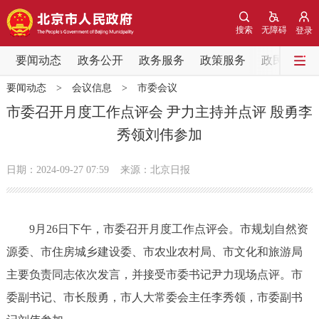
网站地图
搜索
无障碍
登录
要闻动态
要闻动态
政务公开
政务服务
政策服务
政民互动
要闻动态
>
会议信息
>
市委会议
党中央精神
国务院信息
中央部委动态
市委召开月度工作点评会 尹力主持并点评 殷勇李
秀领刘伟参加
北京要闻
会议信息
部门动态
日期：2024-09-27 07:59
来源：北京日报
各区热点
政务公开
9月26日下午，市委召开月度工作点评会。市规划自然资
源委、市住房城乡建设委、市农业农村局、市文化和旅游局
市领导
机构职能
政策服务
主要负责同志依次发言，并接受市委书记尹力现场点评。市
政策兑现
政策解读
回应关切
委副书记、市长殷勇，市人大常委会主任李秀领，市委副书