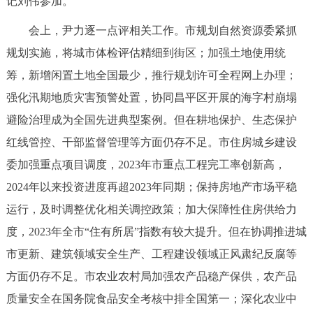
记刘伟参加。
决策公开
专题公开
会上，尹力逐一点评相关工作。市规划自然资源委紧抓
政务服务
规划实施，将城市体检评估精细到街区；加强土地使用统
筹，新增闲置土地全国最少，推行规划许可全程网上办理；
个人服务
法人服务
部门服务
强化汛期地质灾害预警处置，协同昌平区开展的海字村崩塌
避险治理成为全国先进典型案例。但在耕地保护、生态保护
便民服务
利企服务
投资项目
红线管控、干部监督管理等方面仍存不足。市住房城乡建设
委加强重点项目调度，2023年市重点工程完工率创新高，
中介服务
阳光政务
2024年以来投资进度再超2023年同期；保持房地产市场平稳
政民互动
运行，及时调整优化相关调控政策；加大保障性住房供给力
度，2023年全市“住有所居”指数有较大提升。但在协调推进城
12345网上接诉即办
我要咨询
我要建议
市更新、建筑领域安全生产、工程建设领域正风肃纪反腐等
方面仍存不足。市农业农村局加强农产品稳产保供，农产品
参与调查
在线访谈
图说互动
质量安全在国务院食品安全考核中排全国第一；深化农业中