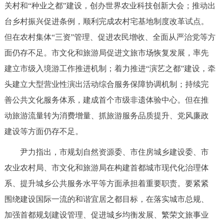
走进北京
关村和“种业之都”建设，创办世界农业科技创新大会；推动出
台乡村振兴促进条例，顺利完成农村宅基地制度改革试点。
北京概况
十六区概览
人文北京
但在农村集体“三资”管理、促进农民增收、全面从严治党等方
面仍存不足。市文化和旅游局促进文旅市场恢复发展，率先
绿色北京
图说北京
视频北京
建立市级入境游工作推进机制；着力推进“演艺之都”建设，牵
多语种
头建立大型营业性演出活动综合服务保障协调机制；持续完
善公共文化服务体系，建成首个市级非遗体验中心。但在推
ENGLISH
한국어
日本語
动旅游流量转为消费增量、抓旅游服务品质提升、党风廉政
建设等方面仍存不足。
DEUTSCH
FRANÇAIS
РУССКИЙ ЯЗЫК
尹力指出，市规划自然资源委、市住房城乡建设委、市
ESPAÑOL
العربية
PORTUGUÊS
农业农村局、市文化和旅游局在构建首都城市现代化治理体
系、提升城乡公共服务水平等方面承担着重要职责。要紧紧
ITALIANO
围绕建设国际一流的和谐宜居之都目标，在落实城市总规、
加强首都规划建设管理、促进城乡均衡发展、繁荣文旅事业