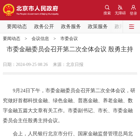
网站地图
搜索
无障碍
登录
要闻动态
要闻动态
政务公开
政务服务
政策服务
政民互动
要闻动态
>
会议信息
>
市委会议
党中央精神
国务院信息
中央部委动态
市委金融委员会召开第二次全体会议 殷勇主持
北京要闻
会议信息
部门动态
日期：2024-09-25 08:26
来源：北京日报
各区热点
9月24日下午，市委金融委员会召开第二次全体会议，研
政务公开
究做好首都科技金融、绿色金融、普惠金融、养老金融、数
字金融五篇大文章有关工作。市委副书记、市长、市委金融
市领导
机构职能
政策服务
委员会主任殷勇主持会议。
政策兑现
政策解读
回应关切
会上，人民银行北京市分行、国家金融监督管理总局北