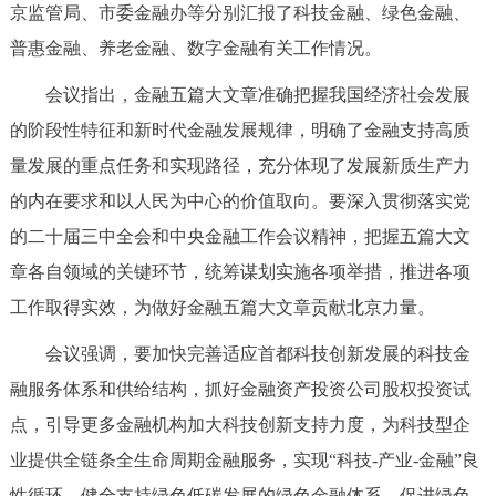
京监管局、市委金融办等分别汇报了科技金融、绿色金融、
决策公开
专题公开
普惠金融、养老金融、数字金融有关工作情况。
政务服务
会议指出，金融五篇大文章准确把握我国经济社会发展
的阶段性特征和新时代金融发展规律，明确了金融支持高质
个人服务
法人服务
部门服务
量发展的重点任务和实现路径，充分体现了发展新质生产力
的内在要求和以人民为中心的价值取向。要深入贯彻落实党
便民服务
利企服务
投资项目
的二十届三中全会和中央金融工作会议精神，把握五篇大文
章各自领域的关键环节，统筹谋划实施各项举措，推进各项
中介服务
阳光政务
工作取得实效，为做好金融五篇大文章贡献北京力量。
政民互动
会议强调，要加快完善适应首都科技创新发展的科技金
12345网上接诉即办
我要咨询
我要建议
融服务体系和供给结构，抓好金融资产投资公司股权投资试
点，引导更多金融机构加大科技创新支持力度，为科技型企
参与调查
在线访谈
图说互动
业提供全链条全生命周期金融服务，实现“科技-产业-金融”良
性循环。健全支持绿色低碳发展的绿色金融体系，促进绿色