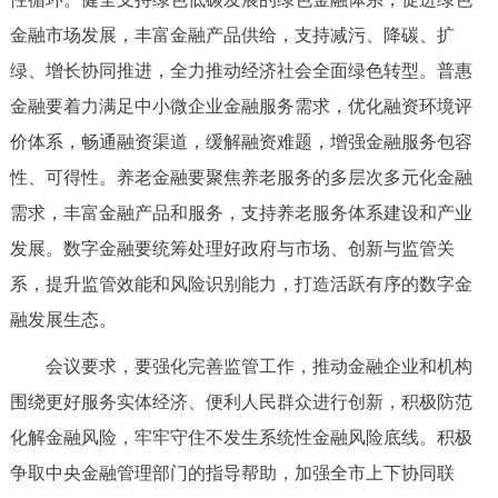
走进北京
金融市场发展，丰富金融产品供给，支持减污、降碳、扩
北京概况
十六区概览
人文北京
绿、增长协同推进，全力推动经济社会全面绿色转型。普惠
金融要着力满足中小微企业金融服务需求，优化融资环境评
绿色北京
图说北京
视频北京
价体系，畅通融资渠道，缓解融资难题，增强金融服务包容
性、可得性。养老金融要聚焦养老服务的多层次多元化金融
多语种
需求，丰富金融产品和服务，支持养老服务体系建设和产业
ENGLISH
한국어
日本語
发展。数字金融要统筹处理好政府与市场、创新与监管关
系，提升监管效能和风险识别能力，打造活跃有序的数字金
DEUTSCH
FRANÇAIS
РУССКИЙ ЯЗЫК
融发展生态。
会议要求，要强化完善监管工作，推动金融企业和机构
ESPAÑOL
العربية
PORTUGUÊS
围绕更好服务实体经济、便利人民群众进行创新，积极防范
化解金融风险，牢牢守住不发生系统性金融风险底线。积极
ITALIANO
争取中央金融管理部门的指导帮助，加强全市上下协同联