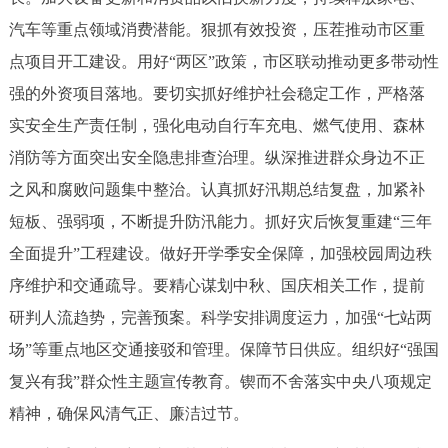
汽车等重点领域消费潜能。狠抓有效投资，压茬推动市区重
点项目开工建设。用好“两区”政策，市区联动推动更多带动性
强的外资项目落地。要切实抓好维护社会稳定工作，严格落
实安全生产责任制，强化电动自行车充电、燃气使用、森林
消防等方面突出安全隐患排查治理。纵深推进群众身边不正
之风和腐败问题集中整治。认真抓好汛期总结复盘，加紧补
短板、强弱项，不断提升防汛能力。抓好灾后恢复重建“三年
全面提升”工程建设。做好开学季安全保障，加强校园周边秩
序维护和交通疏导。要精心谋划中秋、国庆相关工作，提前
研判人流趋势，完善预案。科学安排调度运力，加强“七站两
场”等重点地区交通接驳和管理。保障节日供应。组织好“强国
复兴有我”群众性主题宣传教育。锲而不舍落实中央八项规定
精神，确保风清气正、廉洁过节。