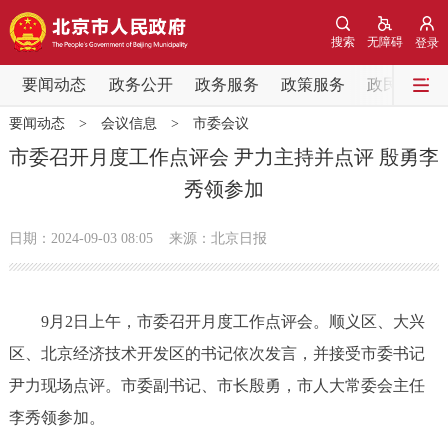
网站地图
搜索
无障碍
登录
要闻动态
要闻动态
政务公开
政务服务
政策服务
政民互动
要闻动态
>
会议信息
>
市委会议
党中央精神
国务院信息
中央部委动态
市委召开月度工作点评会 尹力主持并点评 殷勇李
秀领参加
北京要闻
会议信息
部门动态
日期：2024-09-03 08:05
来源：北京日报
各区热点
政务公开
9月2日上午，市委召开月度工作点评会。顺义区、大兴
区、北京经济技术开发区的书记依次发言，并接受市委书记
市领导
机构职能
政策服务
尹力现场点评。市委副书记、市长殷勇，市人大常委会主任
政策兑现
政策解读
回应关切
李秀领参加。