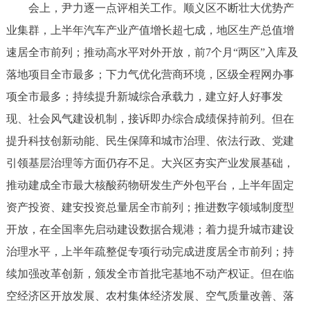
会上，尹力逐一点评相关工作。顺义区不断壮大优势产
决策公开
专题公开
业集群，上半年汽车产业产值增长超七成，地区生产总值增
政务服务
速居全市前列；推动高水平对外开放，前7个月“两区”入库及
落地项目全市最多；下力气优化营商环境，区级全程网办事
个人服务
法人服务
部门服务
项全市最多；持续提升新城综合承载力，建立好人好事发
现、社会风气建设机制，接诉即办综合成绩保持前列。但在
便民服务
利企服务
投资项目
提升科技创新动能、民生保障和城市治理、依法行政、党建
引领基层治理等方面仍存不足。大兴区夯实产业发展基础，
中介服务
阳光政务
推动建成全市最大核酸药物研发生产外包平台，上半年固定
政民互动
资产投资、建安投资总量居全市前列；推进数字领域制度型
开放，在全国率先启动建设数据合规港；着力提升城市建设
12345网上接诉即办
我要咨询
我要建议
治理水平，上半年疏整促专项行动完成进度居全市前列；持
续加强改革创新，颁发全市首批宅基地不动产权证。但在临
参与调查
在线访谈
图说互动
空经济区开放发展、农村集体经济发展、空气质量改善、落