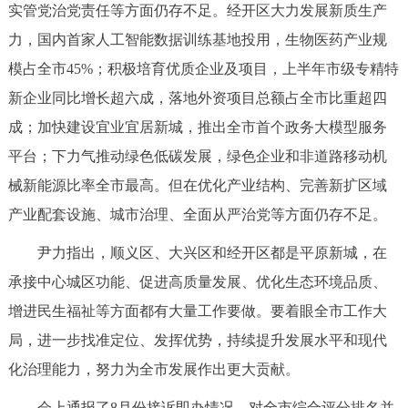
走进北京
实管党治党责任等方面仍存不足。经开区大力发展新质生产
力，国内首家人工智能数据训练基地投用，生物医药产业规
北京概况
十六区概览
人文北京
模占全市45%；积极培育优质企业及项目，上半年市级专精特
新企业同比增长超六成，落地外资项目总额占全市比重超四
绿色北京
图说北京
视频北京
成；加快建设宜业宜居新城，推出全市首个政务大模型服务
多语种
平台；下力气推动绿色低碳发展，绿色企业和非道路移动机
械新能源比率全市最高。但在优化产业结构、完善新扩区域
ENGLISH
한국어
日本語
产业配套设施、城市治理、全面从严治党等方面仍存不足。
尹力指出，顺义区、大兴区和经开区都是平原新城，在
DEUTSCH
FRANÇAIS
РУССКИЙ ЯЗЫК
承接中心城区功能、促进高质量发展、优化生态环境品质、
ESPAÑOL
العربية
PORTUGUÊS
增进民生福祉等方面都有大量工作要做。要着眼全市工作大
局，进一步找准定位、发挥优势，持续提升发展水平和现代
ITALIANO
化治理能力，努力为全市发展作出更大贡献。
会上通报了8月份接诉即办情况，对全市综合评分排名并