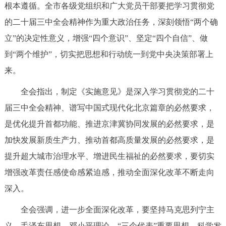
走进北京
根本遵循。全市各级党组织和广大党员干部要把学习贯彻党
的二十届三中全会精神作为重大政治任务，深刻领悟“两个确
北京概况
十六区概览
人文北京
立”的决定性意义，增强“四个意识”、坚定“四个自信”、做
到“两个维护”，切实把思想和行动统一到党中央决策部署上
绿色北京
图说北京
视频北京
来。
多语种
全会指出，制定《实施意见》是深入学习贯彻党的二十
届三中全会精神、谱写中国式现代化北京篇章的必然要求，
ENGLISH
한국어
日本語
是优化提升首都功能、推进京津冀协同发展的必然要求，是
加快发展新质生产力、推动首都高质量发展的必然要求，是
DEUTSCH
FRANÇAIS
РУССКИЙ ЯЗЫК
提升超大城市治理水平、增进民生福祉的必然要求，要切实
ESPAÑOL
العربية
PORTUGUÊS
增强改革责任感使命感紧迫感，推动全面深化改革不断走向
深入。
ITALIANO
全会强调，进一步全面深化改革，要坚持马克思列宁主
义、毛泽东思想、邓小平理论、“三个代表”重要思想、科学发