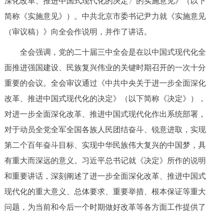
深化改革、推进中国式现代化的决定〉的实施意见》（以下
决策公开
专题公开
简称《实施意见》）。中共北京市委书记尹力就《实施意见
（审议稿）》向全会作说明，并作了讲话。
政务服务
全会强调，党的二十届三中全会是在以中国式现代化全
个人服务
法人服务
部门服务
面推进强国建设、民族复兴伟业的关键时期召开的一次十分
重要的会议。全会审议通过《中共中央关于进一步全面深化
便民服务
利企服务
投资项目
改革、推进中国式现代化的决定》（以下简称《决定》），
对进一步全面深化改革、推进中国式现代化作出系统部署，
中介服务
阳光政务
对于动员全党全军全国各族人民团结奋斗、锐意进取，实现
政民互动
第二个百年奋斗目标、实现中华民族伟大复兴的中国梦，具
有重大而深远的意义。习近平总书记就《决定》所作的说明
12345网上接诉即办
我要咨询
我要建议
和重要讲话，深刻阐述了进一步全面深化改革、推进中国式
现代化的重大意义、总体要求、重要举措、根本保证等重大
参与调查
在线访谈
图说互动
问题，为当前和今后一个时期做好改革等各方面工作提供了