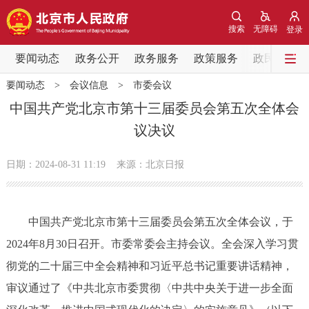
网站地图
搜索
无障碍
登录
要闻动态
要闻动态
政务公开
政务服务
政策服务
政民互动
要闻动态
>
会议信息
>
市委会议
党中央精神
国务院信息
中央部委动态
中国共产党北京市第十三届委员会第五次全体会
议决议
北京要闻
会议信息
部门动态
日期：2024-08-31 11:19
来源：北京日报
各区热点
政务公开
中国共产党北京市第十三届委员会第五次全体会议，于
2024年8月30日召开。市委常委会主持会议。全会深入学习贯
市领导
机构职能
政策服务
彻党的二十届三中全会精神和习近平总书记重要讲话精神，
政策兑现
政策解读
回应关切
审议通过了《中共北京市委贯彻〈中共中央关于进一步全面