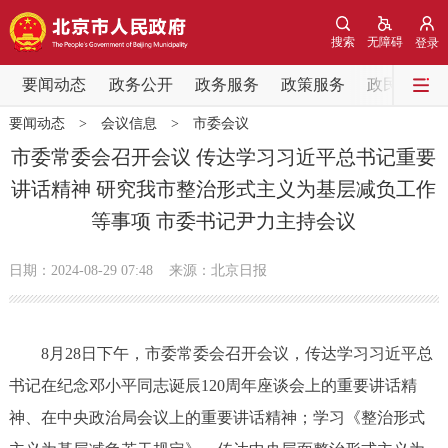
网站地图
搜索
无障碍
登录
要闻动态
要闻动态
政务公开
政务服务
政策服务
政民互动
要闻动态
>
会议信息
>
市委会议
党中央精神
国务院信息
中央部委动态
市委常委会召开会议 传达学习习近平总书记重要
讲话精神 研究我市整治形式主义为基层减负工作
北京要闻
会议信息
部门动态
等事项 市委书记尹力主持会议
各区热点
日期：2024-08-29 07:48
来源：北京日报
政务公开
8月28日下午，市委常委会召开会议，传达学习习近平总
市领导
机构职能
政策服务
书记在纪念邓小平同志诞辰120周年座谈会上的重要讲话精
政策兑现
政策解读
回应关切
神、在中央政治局会议上的重要讲话精神；学习《整治形式