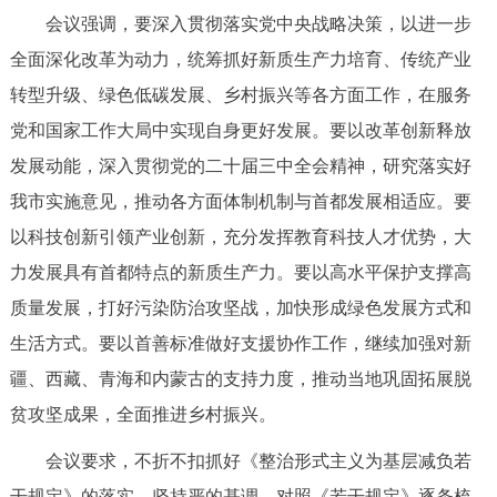
走进北京
会议强调，要深入贯彻落实党中央战略决策，以进一步
全面深化改革为动力，统筹抓好新质生产力培育、传统产业
北京概况
十六区概览
人文北京
转型升级、绿色低碳发展、乡村振兴等各方面工作，在服务
党和国家工作大局中实现自身更好发展。要以改革创新释放
绿色北京
图说北京
视频北京
发展动能，深入贯彻党的二十届三中全会精神，研究落实好
多语种
我市实施意见，推动各方面体制机制与首都发展相适应。要
以科技创新引领产业创新，充分发挥教育科技人才优势，大
ENGLISH
한국어
日本語
力发展具有首都特点的新质生产力。要以高水平保护支撑高
质量发展，打好污染防治攻坚战，加快形成绿色发展方式和
DEUTSCH
FRANÇAIS
РУССКИЙ ЯЗЫК
生活方式。要以首善标准做好支援协作工作，继续加强对新
ESPAÑOL
العربية
PORTUGUÊS
疆、西藏、青海和内蒙古的支持力度，推动当地巩固拓展脱
贫攻坚成果，全面推进乡村振兴。
ITALIANO
会议要求，不折不扣抓好《整治形式主义为基层减负若
干规定》的落实，坚持严的基调，对照《若干规定》逐条梳