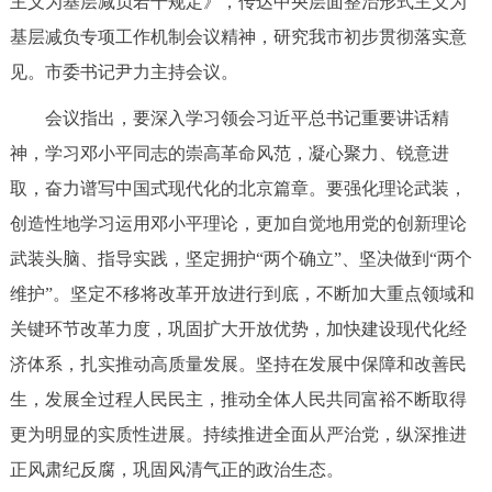
主义为基层减负若干规定》，传达中央层面整治形式主义为
决策公开
专题公开
基层减负专项工作机制会议精神，研究我市初步贯彻落实意
见。市委书记尹力主持会议。
政务服务
会议指出，要深入学习领会习近平总书记重要讲话精
个人服务
法人服务
部门服务
神，学习邓小平同志的崇高革命风范，凝心聚力、锐意进
取，奋力谱写中国式现代化的北京篇章。要强化理论武装，
便民服务
利企服务
投资项目
创造性地学习运用邓小平理论，更加自觉地用党的创新理论
武装头脑、指导实践，坚定拥护“两个确立”、坚决做到“两个
中介服务
阳光政务
维护”。坚定不移将改革开放进行到底，不断加大重点领域和
政民互动
关键环节改革力度，巩固扩大开放优势，加快建设现代化经
济体系，扎实推动高质量发展。坚持在发展中保障和改善民
12345网上接诉即办
我要咨询
我要建议
生，发展全过程人民民主，推动全体人民共同富裕不断取得
更为明显的实质性进展。持续推进全面从严治党，纵深推进
参与调查
在线访谈
图说互动
正风肃纪反腐，巩固风清气正的政治生态。