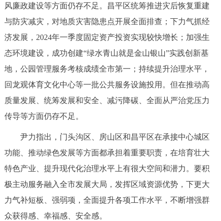
走进北京
风廉政建设等方面仍存不足。昌平区统筹推进灾后恢复重建
与防灾减灾，对地质灾害隐患点开展全面排查；下力气抓经
北京概况
十六区概览
人文北京
济发展，2024年一季度固定资产投资实现较快增长；加强生
态环境建设，成功创建“绿水青山就是金山银山”实践创新基
绿色北京
图说北京
视频北京
地，公园管理服务考核成绩全市第一；持续提升治理水平，
多语种
回龙观体育文化中心等一批公共服务设施投用。但在推动高
质量发展、统筹发展和安全、减污降碳、全面从严治党压力
ENGLISH
한국어
日本語
传导等方面仍存不足。
尹力指出，门头沟区、房山区和昌平区在承接中心城区
DEUTSCH
FRANÇAIS
РУССКИЙ ЯЗЫК
功能、推动绿色发展等方面都承担着重要职责，在培育壮大
ESPAÑOL
العربية
PORTUGUÊS
特色产业、提升现代化治理水平上有很大空间和潜力。要积
极主动服务融入全市发展大局，发挥区域资源优势，下更大
ITALIANO
力气补短板、强弱项，全面提升各项工作水平，不断增强群
众获得感、幸福感、安全感。