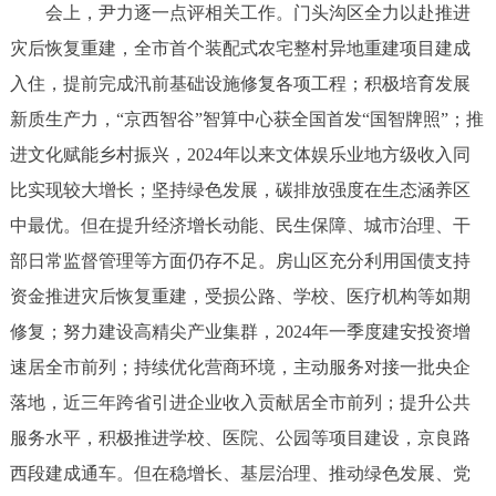
会上，尹力逐一点评相关工作。门头沟区全力以赴推进
决策公开
专题公开
灾后恢复重建，全市首个装配式农宅整村异地重建项目建成
政务服务
入住，提前完成汛前基础设施修复各项工程；积极培育发展
新质生产力，“京西智谷”智算中心获全国首发“国智牌照”；推
个人服务
法人服务
部门服务
进文化赋能乡村振兴，2024年以来文体娱乐业地方级收入同
比实现较大增长；坚持绿色发展，碳排放强度在生态涵养区
便民服务
利企服务
投资项目
中最优。但在提升经济增长动能、民生保障、城市治理、干
部日常监督管理等方面仍存不足。房山区充分利用国债支持
中介服务
阳光政务
资金推进灾后恢复重建，受损公路、学校、医疗机构等如期
政民互动
修复；努力建设高精尖产业集群，2024年一季度建安投资增
速居全市前列；持续优化营商环境，主动服务对接一批央企
12345网上接诉即办
我要咨询
我要建议
落地，近三年跨省引进企业收入贡献居全市前列；提升公共
服务水平，积极推进学校、医院、公园等项目建设，京良路
参与调查
在线访谈
图说互动
西段建成通车。但在稳增长、基层治理、推动绿色发展、党