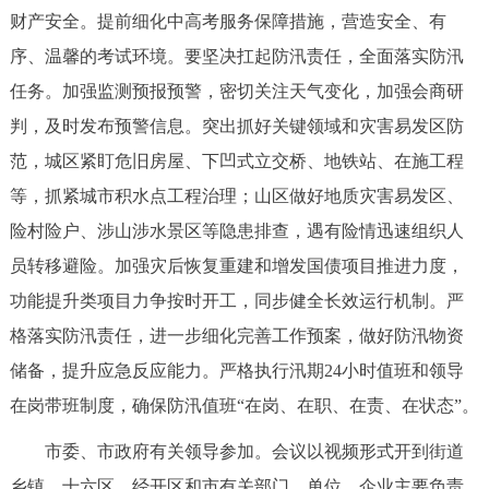
财产安全。提前细化中高考服务保障措施，营造安全、有
序、温馨的考试环境。要坚决扛起防汛责任，全面落实防汛
任务。加强监测预报预警，密切关注天气变化，加强会商研
判，及时发布预警信息。突出抓好关键领域和灾害易发区防
范，城区紧盯危旧房屋、下凹式立交桥、地铁站、在施工程
等，抓紧城市积水点工程治理；山区做好地质灾害易发区、
险村险户、涉山涉水景区等隐患排查，遇有险情迅速组织人
员转移避险。加强灾后恢复重建和增发国债项目推进力度，
功能提升类项目力争按时开工，同步健全长效运行机制。严
格落实防汛责任，进一步细化完善工作预案，做好防汛物资
储备，提升应急反应能力。严格执行汛期24小时值班和领导
在岗带班制度，确保防汛值班“在岗、在职、在责、在状态”。
市委、市政府有关领导参加。会议以视频形式开到街道
乡镇，十六区、经开区和市有关部门、单位、企业主要负责