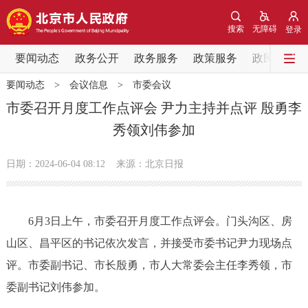
网站地图
搜索
无障碍
登录
要闻动态
要闻动态
政务公开
政务服务
政策服务
政民互动
要闻动态
>
会议信息
>
市委会议
党中央精神
国务院信息
中央部委动态
市委召开月度工作点评会 尹力主持并点评 殷勇李
秀领刘伟参加
北京要闻
会议信息
部门动态
日期：2024-06-04 08:12
来源：北京日报
各区热点
政务公开
6月3日上午，市委召开月度工作点评会。门头沟区、房
山区、昌平区的书记依次发言，并接受市委书记尹力现场点
市领导
机构职能
政策服务
评。市委副书记、市长殷勇，市人大常委会主任李秀领，市
政策兑现
政策解读
回应关切
委副书记刘伟参加。