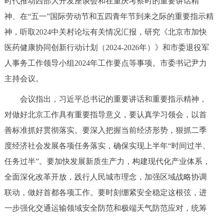
时代推动西部大开发座谈会和在重庆考察时的重要讲话精
决策公开
专题公开
神、在“五一”国际劳动节和五四青年节到来之际的重要指示精
神，听取2024中关村论坛有关情况汇报，研究《北京市加快
政务服务
医药健康协同创新行动计划（2024-2026年）》和市委退役军
个人服务
法人服务
部门服务
人事务工作领导小组2024年工作要点等事项。市委书记尹力
主持会议。
便民服务
利企服务
投资项目
会议指出，习近平总书记的重要讲话和重要指示精神，
对做好北京工作具有重要指导意义，要认真学习领会，以首
中介服务
阳光政务
善标准抓好贯彻落实。要深入把握当前经济形势，狠抓二季
政民互动
度经济社会发展各项任务落实，确保实现上半年“时间过半、
任务过半”。要加快发展新质生产力，构建现代化产业体系，
12345网上接诉即办
我要咨询
我要建议
全面深化改革开放，践行人民城市理念，加强区域战略协调
联动，做好首都各项工作。要时刻绷紧安全稳定这根弦，进
参与调查
在线访谈
图说互动
一步强化交通运输领域安全防范和极端天气防范应对，统筹