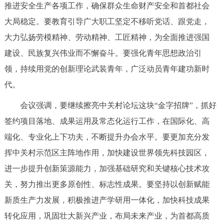
走进北京
推进安全生产各项工作，确保群众生命财产安全和首都社会
大局稳定。要教育引导广大职工坚定不移听党话、跟党走，
北京概况
十六区概览
人文北京
大力弘扬劳模精神、劳动精神、工匠精神，为全面推进强国
建设、民族复兴伟业而不懈奋斗。要强化青年思想政治引
绿色北京
图说北京
视频北京
领，持续用党的创新理论武装青年，广泛动员青年建功新时
多语种
代。
会议强调，要继续擦亮中关村论坛这块“金字招牌”，抓好
ENGLISH
한국어
日本語
签约项目落地、成果运用及常态化运行工作，在国际化、高
端化、专业化上下功夫，不断提升办会水平。要更加充分发
DEUTSCH
FRANÇAIS
РУССКИЙ ЯЗЫК
挥中关村示范区主阵地作用，加快建设世界领先科技园区，
ESPAÑOL
العربية
PORTUGUÊS
进一步提升创新策源能力，加强基础研究和关键核心技术攻
关，努力推出更多原创性、标志性成果。要坚持以创新赋能
ITALIANO
新质生产力发展，积极推进产学研用一体化，加快科技成果
转化应用，巩固壮大新兴产业，布局未来产业，为首都高质