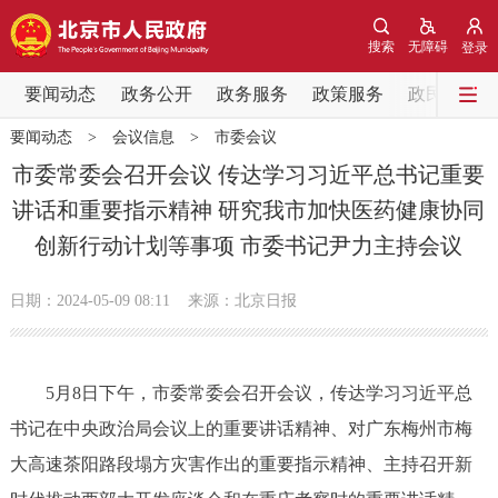
网站地图
搜索
无障碍
登录
要闻动态
要闻动态
政务公开
政务服务
政策服务
政民互动
要闻动态
>
会议信息
>
市委会议
党中央精神
国务院信息
中央部委动态
市委常委会召开会议 传达学习习近平总书记重要
讲话和重要指示精神 研究我市加快医药健康协同
北京要闻
会议信息
部门动态
创新行动计划等事项 市委书记尹力主持会议
各区热点
日期：2024-05-09 08:11
来源：北京日报
政务公开
5月8日下午，市委常委会召开会议，传达学习习近平总
市领导
机构职能
政策服务
书记在中央政治局会议上的重要讲话精神、对广东梅州市梅
政策兑现
政策解读
回应关切
大高速茶阳路段塌方灾害作出的重要指示精神、主持召开新