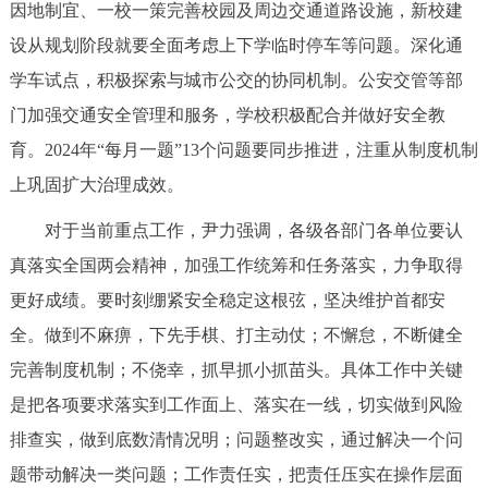
因地制宜、一校一策完善校园及周边交通道路设施，新校建
设从规划阶段就要全面考虑上下学临时停车等问题。深化通
学车试点，积极探索与城市公交的协同机制。公安交管等部
门加强交通安全管理和服务，学校积极配合并做好安全教
育。2024年“每月一题”13个问题要同步推进，注重从制度机制
上巩固扩大治理成效。
对于当前重点工作，尹力强调，各级各部门各单位要认
真落实全国两会精神，加强工作统筹和任务落实，力争取得
更好成绩。要时刻绷紧安全稳定这根弦，坚决维护首都安
全。做到不麻痹，下先手棋、打主动仗；不懈怠，不断健全
完善制度机制；不侥幸，抓早抓小抓苗头。具体工作中关键
是把各项要求落实到工作面上、落实在一线，切实做到风险
排查实，做到底数清情况明；问题整改实，通过解决一个问
题带动解决一类问题；工作责任实，把责任压实在操作层面