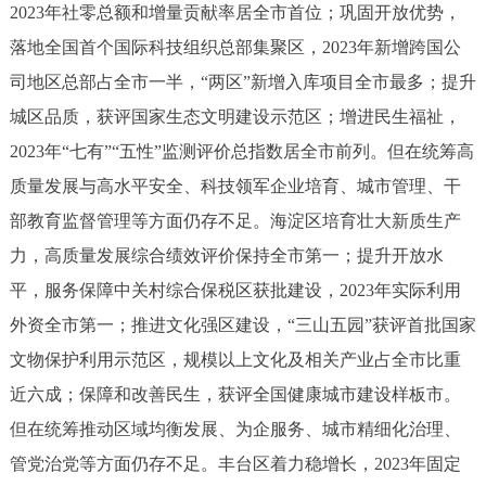
2023年社零总额和增量贡献率居全市首位；巩固开放优势，
决策公开
专题公开
落地全国首个国际科技组织总部集聚区，2023年新增跨国公
政务服务
司地区总部占全市一半，“两区”新增入库项目全市最多；提升
城区品质，获评国家生态文明建设示范区；增进民生福祉，
个人服务
法人服务
部门服务
2023年“七有”“五性”监测评价总指数居全市前列。但在统筹高
质量发展与高水平安全、科技领军企业培育、城市管理、干
便民服务
利企服务
投资项目
部教育监督管理等方面仍存不足。海淀区培育壮大新质生产
力，高质量发展综合绩效评价保持全市第一；提升开放水
中介服务
阳光政务
平，服务保障中关村综合保税区获批建设，2023年实际利用
政民互动
外资全市第一；推进文化强区建设，“三山五园”获评首批国家
文物保护利用示范区，规模以上文化及相关产业占全市比重
12345网上接诉即办
我要咨询
我要建议
近六成；保障和改善民生，获评全国健康城市建设样板市。
但在统筹推动区域均衡发展、为企服务、城市精细化治理、
参与调查
在线访谈
图说互动
管党治党等方面仍存不足。丰台区着力稳增长，2023年固定