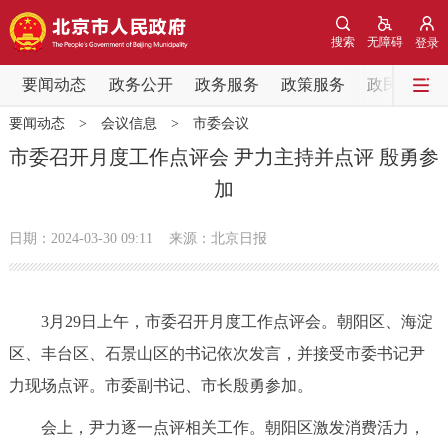
网站地图
搜索
无障碍
登录
要闻动态
要闻动态
政务公开
政务服务
政策服务
政民互动
要闻动态
>
会议信息
>
市委会议
党中央精神
国务院信息
中央部委动态
市委召开月度工作点评会 尹力主持并点评 殷勇参
加
北京要闻
会议信息
部门动态
日期：2024-03-30 09:11
来源：北京日报
各区热点
政务公开
3月29日上午，市委召开月度工作点评会。朝阳区、海淀
区、丰台区、石景山区的书记依次发言，并接受市委书记尹
市领导
机构职能
政策服务
力现场点评。市委副书记、市长殷勇参加。
政策兑现
政策解读
回应关切
会上，尹力逐一点评相关工作。朝阳区激发消费活力，