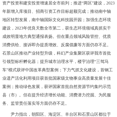
走进北京
资产投资和建安投资增速居全市前列；推进“两区”建设，2023
年新增入库项目、招商引资工作目标超额完成；推动南中轴
北京概况
十六区概览
人文北京
地区转型发展，南中轴国际文化科技园开园；加强生态环境
建设，2023年优良天数全市第二，获生态环境领域真抓实干
绿色北京
图说北京
视频北京
成效明显地方典型通报表扬。但在重点领域风险管控、优质
多语种
消费供给、接诉即办提质增效、反腐倡廉等方面仍存不足。
石景山区推动产业转型升级，科幻产业集聚区获评我市首批
ENGLISH
한국어
日本語
引领型标杆孵化器；提升城市治理水平，楼宇治理“三驾马
车”模式获评中国改革典型案例；下力气抓文化建设，首钢工
DEUTSCH
FRANÇAIS
РУССКИЙ ЯЗЫК
业遗产活化利用项目获首批国家级文物事业高质量发展十佳
案例；推动绿色发展，获评国家首批自然资源节约集约示范
ESPAÑOL
العربية
PORTUGUÊS
县（市）。但在提升经济增长动能、消费潜力挖掘、为民服
务、监管责任落实等方面仍存不足。
ITALIANO
尹力指出，朝阳区、海淀区、丰台区和石景山区都位于