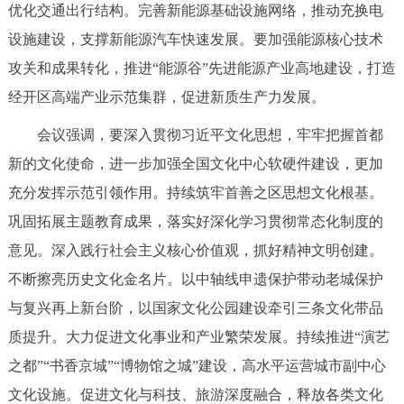
走进北京
优化交通出行结构。完善新能源基础设施网络，推动充换电
设施建设，支撑新能源汽车快速发展。要加强能源核心技术
北京概况
十六区概览
人文北京
攻关和成果转化，推进“能源谷”先进能源产业高地建设，打造
经开区高端产业示范集群，促进新质生产力发展。
绿色北京
图说北京
视频北京
会议强调，要深入贯彻习近平文化思想，牢牢把握首都
多语种
新的文化使命，进一步加强全国文化中心软硬件建设，更加
充分发挥示范引领作用。持续筑牢首善之区思想文化根基。
ENGLISH
한국어
日本語
巩固拓展主题教育成果，落实好深化学习贯彻常态化制度的
意见。深入践行社会主义核心价值观，抓好精神文明创建。
DEUTSCH
FRANÇAIS
РУССКИЙ ЯЗЫК
不断擦亮历史文化金名片。以中轴线申遗保护带动老城保护
ESPAÑOL
العربية
PORTUGUÊS
与复兴再上新台阶，以国家文化公园建设牵引三条文化带品
质提升。大力促进文化事业和产业繁荣发展。持续推进“演艺
ITALIANO
之都”“书香京城”“博物馆之城”建设，高水平运营城市副中心
文化设施。促进文化与科技、旅游深度融合，释放各类文化