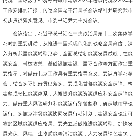
情况、全球数字经济标杆城市建设2023年进展情况及2024年
决策公开
专题公开
工作安排的汇报，传达全国老干部局长会议精神并研究我市
初步贯彻落实意见。市委书记尹力主持会议。
政务服务
会议指出，习近平总书记在中央政治局第十二次集体学
个人服务
法人服务
部门服务
习时的重要讲话，从推进中国式现代化的战略全局高度，深
入分析我国能源转型形势，全面总结新能源发展成就，在能
便民服务
利企服务
投资项目
源安全、科技攻关、基础设施建设、国际合作等方面作出重
要指示，对做好北京工作具有重要指导意义。要认真学习领
中介服务
阳光政务
会，结合实际抓好贯彻落实。要强化首都能源安全保障。构
政民互动
建坚强韧性能源体系，大幅提升能源资源供应和安全保障能
力。做好重大风险研判和能源运行预警监测，确保城市平稳
12345网上接诉即办
我要咨询
我要建议
运行。实施京津冀能源协同发展行动计划，建设安全稳定可
靠的区域能源供应格局。要先立后破推进能源转型。加快发
参与调查
在线访谈
图说互动
展光伏、风电、生物质能等清洁能源，大力发展绿色建筑，