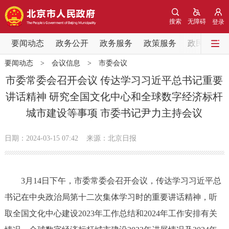
网站地图
搜索
无障碍
登录
要闻动态
要闻动态
政务公开
政务服务
政策服务
政民互动
要闻动态
>
会议信息
>
市委会议
党中央精神
国务院信息
中央部委动态
市委常委会召开会议 传达学习习近平总书记重要
讲话精神 研究全国文化中心和全球数字经济标杆
北京要闻
会议信息
部门动态
城市建设等事项 市委书记尹力主持会议
各区热点
日期：2024-03-15 07:42
来源：北京日报
政务公开
3月14日下午，市委常委会召开会议，传达学习习近平总
市领导
机构职能
政策服务
书记在中央政治局第十二次集体学习时的重要讲话精神，听
政策兑现
政策解读
回应关切
取全国文化中心建设2023年工作总结和2024年工作安排有关