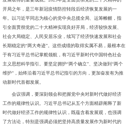
走进北京
开局之年，是三年新冠疫情防控转段后经济恢复发展的一
北京概况
十六区概览
人文北京
年。以习近平同志为核心的党中央总揽全局、运筹帷幄，指
引全面贯彻党的二十大精神实现良好开局，经济较快发展、
绿色北京
图说北京
视频北京
社会大局稳定、人民安居乐业，续写了经济快速发展和社会
长期稳定的“两大奇迹”。这些成绩的取得实属不易，最根本在
多语种
于有习近平总书记掌舵领航，有习近平新时代中国特色社会
ENGLISH
한국어
日本語
主义思想科学指引。要坚定拥护“两个确立”、坚决做到“两个
维护”，始终沿着习近平总书记指引的方向，更加奋发有为推
DEUTSCH
FRANÇAIS
РУССКИЙ ЯЗЫК
动新时代首都发展。
会议强调，要深刻领会和把握党中央对新时代做好经济
ESPAÑOL
العربية
PORTUGUÊS
工作的规律性认识。习近平总书记从五个方面精辟阐释了新
时代做好经济工作的规律性认识，既蕴含着发展观，也强调
ITALIANO
了方法论，特别是强调必须把坚持高质量发展作为新时代的