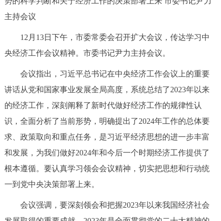
势的科学判断和关于经济工作的决策部署上来 市委书记尹力
决策公开
专题公开
主持会议
政务服务
12月13日下午，市委常委会召开扩大会议，传达学习中
央经济工作会议精神。市委书记尹力主持会议。
个人服务
法人服务
部门服务
会议指出，习近平总书记在中央经济工作会议上的重要
讲话从党和国家事业发展全局高度，系统总结了2023年以来
便民服务
利企服务
投资项目
的经济工作，深刻阐释了新时代做好经济工作的规律性认
识，全面分析了当前形势，明确提出了2024年工作的总体要
中介服务
阳光政务
求、政策取向和重点任务，是习近平经济思想的进一步丰富
政民互动
和发展，为我们做好2024年和今后一个时期经济工作提供了
根本遵循。要认真学习领会会议精神，切实把思想和行动统
12345网上接诉即办
我要咨询
我要建议
一到党中央决策部署上来。
参与调查
在线访谈
图说互动
会议强调，要深刻领会和把握2023年以来我国经济社会
发展取得的重要成就。2023年是全面贯彻党的二十大精神的