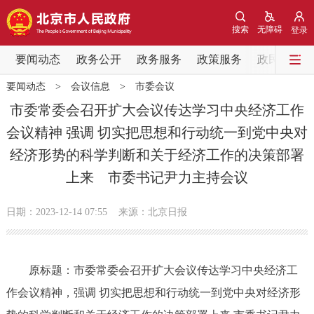
网站地图
搜索
无障碍
登录
要闻动态
要闻动态
政务公开
政务服务
政策服务
政民互动
要闻动态
>
会议信息
>
市委会议
党中央精神
国务院信息
中央部委动态
市委常委会召开扩大会议传达学习中央经济工作
会议精神 强调 切实把思想和行动统一到党中央对
北京要闻
会议信息
部门动态
经济形势的科学判断和关于经济工作的决策部署
上来 市委书记尹力主持会议
各区热点
政务公开
日期：2023-12-14 07:55
来源：北京日报
市领导
机构职能
政策服务
原标题：市委常委会召开扩大会议传达学习中央经济工
政策兑现
政策解读
回应关切
作会议精神，强调 切实把思想和行动统一到党中央对经济形