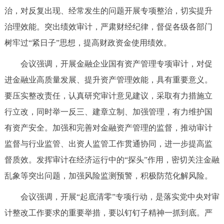
走进北京
治，对反复出现、经常发生的问题开展专项整治，切实提升
治理效能。突出绩效审计，严肃财经纪律，督促各级各部门
北京概况
十六区概览
人文北京
树牢过“紧日子”思想，提高财政资金使用绩效。
绿色北京
图说北京
视频北京
会议强调，开展金融企业国有资产管理专项审计，对促
进金融业高质量发展、提升资产管理效能，具有重要意义。
多语种
要压实整改责任，认真研究审计意见建议，采取有力措施立
ENGLISH
한국어
日本語
行立改，同时举一反三、建章立制、加强管理，有力维护国
有资产安全。加强和完善对金融资产管理的监督，推动审计
DEUTSCH
FRANÇAIS
РУССКИЙ ЯЗЫК
监督与行业监管、出资人监管工作贯通协同，进一步提高监
督质效。发挥审计在经济运行中的“探头”作用，密切关注金融
ESPAÑOL
العربية
PORTUGUÊS
乱象等突出问题，加强风险监测预警，积极防范化解风险。
会议强调，开展“起底清零”专项行动，是落实党中央对审
ITALIANO
计整改工作要求的重要举措，要以钉钉子精神一抓到底。严