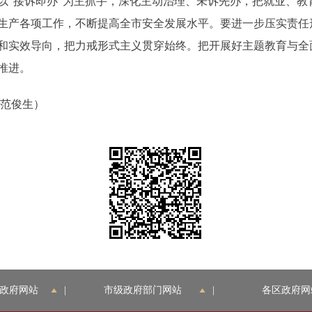
以“接诉即办”为主抓手，深化主动治理、未诉先办，把就业、教
生产各项工作，不断提高全市安全发展水平。要进一步压实责任
和实效导向，把力戒形式主义贯穿始终。把开展好主题教育与全面
推进。
范俊生）
政府网站
|
市级政府部门网站
|
各区政府网