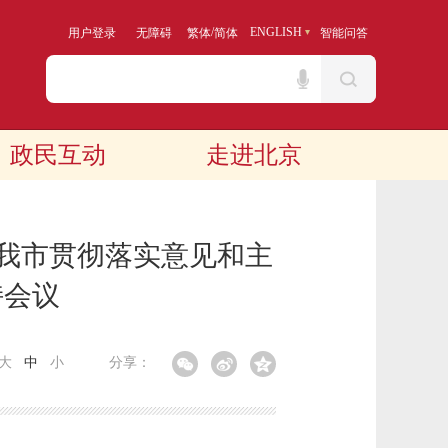
/
ENGLISH
用户登录
无障碍
繁体
简体
智能问答
政民互动
走进北京
究我市贯彻落实意见和主
持会议
大
中
小
分享：