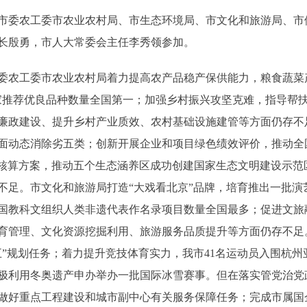
委农工委市农业农村局、市生态环境局、市文化和旅游局、市
长殷勇，市人大常委会主任李秀领参加。
农工委市农业农村局着力提高农产品稳产保供能力，粮食蔬菜产
家推荐优良品种数量全国第一；加强乡村振兴攻坚克难，指导帮扶
廉政建设、提升乡村产业质效、农村基础设施建管等方面仍存不
面动态消除劣五类；创新开展企业和项目绿色绩效评价，推动全
P核算方案，推动五个生态涵养区成功创建国家生态文明建设示范
不足。市文化和旅游局打造“大戏看北京”品牌，培育推出一批演
国教科文组织人类非遗代表作名录项目数量全国最多；促进文旅
育管理、文化资源挖掘利用、旅游服务品质提升等方面仍存不足
五”规划任务；着力提升竞技体育实力，我市41名运动员入围杭
极利用冬奥遗产申办举办一批国际冰雪赛事。但在落实管党治党
做好重点工程建设和城市副中心有关服务保障任务；完成市属国企