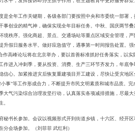
力水平，发挥接诉即办主抓手作用，在主题教育中更好服务群众
是全年工作关键期，各级各部门要按照中央和市委统一部署，
干事创业的精气神，确保实现全年目标任务。中秋、国庆两节叠
环境秩序。强化商超、景点、交通场站等重点区域安全管理，严
提升假日服务水平。做好应急值守，遇事第一时间报告处置。强
际合作高峰论坛将在北京举办，要以首善标准抓好任务落实，以实
工作进入冲刺季，要从投资、消费、生产三环节齐发力，年底争
稳信心。加紧推进灾后恢复重建项目开工建设，尽快让受灾地区
小事”等工作形成合力，不断提升市民文明素质和城市品质。完成
季大气污染综合治理攻坚行动，认真落实各项减排措施，尽最大
生。
秘书长参加。会议以视频形式开到街道乡镇，十六区、经开区
在分会场参加。（刘菲菲 武红利）