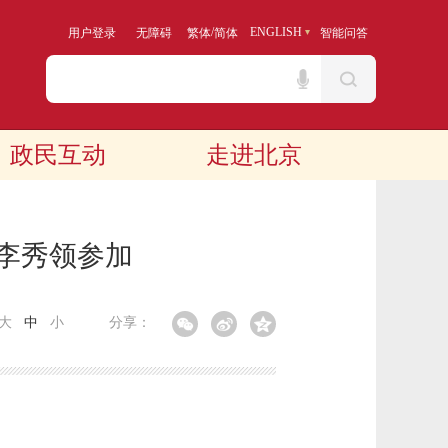
/
ENGLISH
用户登录
无障碍
繁体
简体
智能问答
政民互动
走进北京
勇李秀领参加
大
中
小
分享：