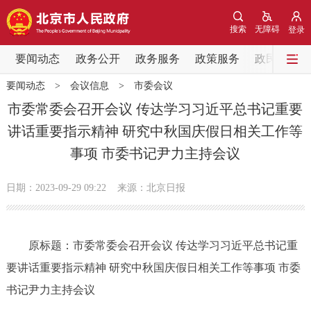
网站地图
搜索
无障碍
登录
要闻动态
要闻动态
政务公开
政务服务
政策服务
政民互动
要闻动态
>
会议信息
>
市委会议
党中央精神
国务院信息
中央部委动态
市委常委会召开会议 传达学习习近平总书记重要
讲话重要指示精神 研究中秋国庆假日相关工作等
北京要闻
会议信息
部门动态
事项 市委书记尹力主持会议
各区热点
日期：2023-09-29 09:22
来源：北京日报
政务公开
原标题：市委常委会召开会议 传达学习习近平总书记重
市领导
机构职能
政策服务
要讲话重要指示精神 研究中秋国庆假日相关工作等事项 市委
政策兑现
政策解读
回应关切
书记尹力主持会议