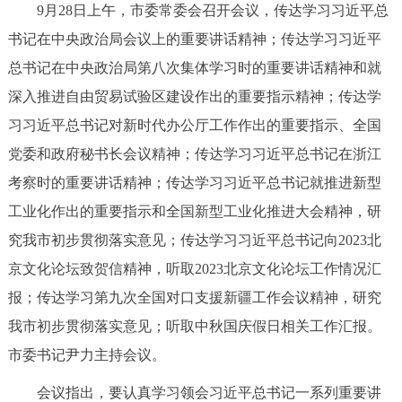
9月28日上午，市委常委会召开会议，传达学习习近平总
决策公开
专题公开
书记在中央政治局会议上的重要讲话精神；传达学习习近平
政务服务
总书记在中央政治局第八次集体学习时的重要讲话精神和就
深入推进自由贸易试验区建设作出的重要指示精神；传达学
个人服务
法人服务
部门服务
习习近平总书记对新时代办公厅工作作出的重要指示、全国
党委和政府秘书长会议精神；传达学习习近平总书记在浙江
便民服务
利企服务
投资项目
考察时的重要讲话精神；传达学习习近平总书记就推进新型
工业化作出的重要指示和全国新型工业化推进大会精神，研
中介服务
阳光政务
究我市初步贯彻落实意见；传达学习习近平总书记向2023北
政民互动
京文化论坛致贺信精神，听取2023北京文化论坛工作情况汇
报；传达学习第九次全国对口支援新疆工作会议精神，研究
12345网上接诉即办
我要咨询
我要建议
我市初步贯彻落实意见；听取中秋国庆假日相关工作汇报。
市委书记尹力主持会议。
参与调查
在线访谈
图说互动
会议指出，要认真学习领会习近平总书记一系列重要讲