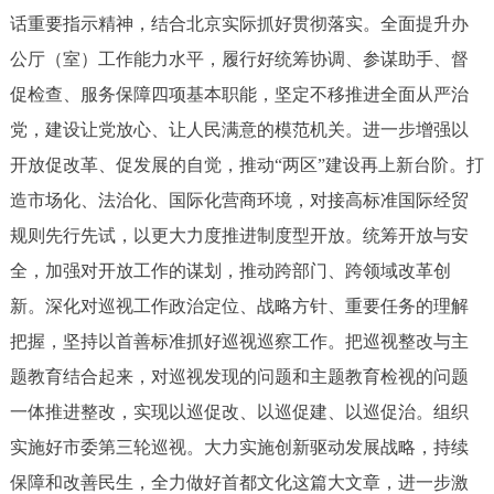
走进北京
话重要指示精神，结合北京实际抓好贯彻落实。全面提升办
公厅（室）工作能力水平，履行好统筹协调、参谋助手、督
北京概况
十六区概览
人文北京
促检查、服务保障四项基本职能，坚定不移推进全面从严治
党，建设让党放心、让人民满意的模范机关。进一步增强以
绿色北京
图说北京
视频北京
开放促改革、促发展的自觉，推动“两区”建设再上新台阶。打
多语种
造市场化、法治化、国际化营商环境，对接高标准国际经贸
规则先行先试，以更大力度推进制度型开放。统筹开放与安
ENGLISH
한국어
日本語
全，加强对开放工作的谋划，推动跨部门、跨领域改革创
新。深化对巡视工作政治定位、战略方针、重要任务的理解
DEUTSCH
FRANÇAIS
РУССКИЙ ЯЗЫК
把握，坚持以首善标准抓好巡视巡察工作。把巡视整改与主
ESPAÑOL
العربية
PORTUGUÊS
题教育结合起来，对巡视发现的问题和主题教育检视的问题
一体推进整改，实现以巡促改、以巡促建、以巡促治。组织
ITALIANO
实施好市委第三轮巡视。大力实施创新驱动发展战略，持续
保障和改善民生，全力做好首都文化这篇大文章，进一步激