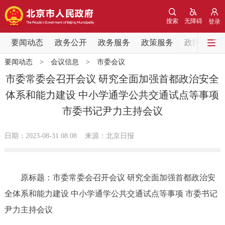
网站地图
搜索
无障碍
登录
要闻动态
要闻动态
政务公开
政务服务
政策服务
政民互动
要闻动态
>
会议信息
>
市委会议
党中央精神
国务院信息
中央部委动态
市委常委会召开会议 研究全面加强首都政治安全
体系和能力建设 中小学通学公共交通试点等事项
北京要闻
会议信息
部门动态
市委书记尹力主持会议
各区热点
日期：2023-08-31 08:08
来源：北京日报
政务公开
原标题：市委常委会召开会议 研究全面加强首都政治安
市领导
机构职能
政策服务
全体系和能力建设 中小学通学公共交通试点等事项 市委书记
政策兑现
政策解读
回应关切
尹力主持会议