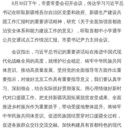
8月30日下午，市委常委会召开会议，传达学习习近平总
决策公开
专题公开
书记在听取新疆维吾尔自治区党委和政府、新疆生产建设兵
政务服务
团工作汇报时的重要讲话精神，研究《关于全面加强首都政
治安全体系和能力建设工作的意见》，听取首都中小学通学
个人服务
法人服务
部门服务
公共交通试点工作情况汇报。市委书记尹力主持会议。
会议指出，习近平总书记的重要讲话站在推进中国式现
便民服务
利企服务
投资项目
代化战略全局的高度，就维护社会稳定、铸牢中华民族共同
体意识、推动高质量发展、坚持党的全面领导等方面作出重
中介服务
阳光政务
要指示，对做好北京工作具有重要指导意义，我们要认真学
政民互动
习、深刻领会，结合实际抓好贯彻落实。用心用情做好新时
代对口援疆工作。把支持新疆巩固拓展脱贫攻坚成果、全面
12345网上接诉即办
我要咨询
我要建议
推进乡村振兴作为重要抓手，带动受援地整体提升。将铸牢
中华民族共同体意识、促进民族团结贯穿对口援疆全过程，
参与调查
在线访谈
图说互动
促进各族群众交往交流交融。加快构建具有首都特色的现代