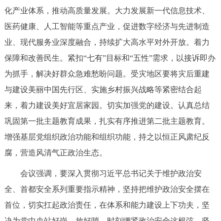
走进北京
化产业体系，推动高质量发展。大力发展新一代信息技术、
医药健康、人工智能等重点产业，促进数字经济与先进制造
北京概况
十六区概览
人文北京
业、现代服务业深度融合，持续扩大高水平对外开放。着力
保障和改善民生。紧扣“七有”目标和“五性”需求，以接诉即办
绿色北京
图说北京
视频北京
为抓手，解决好群众急难愁盼问题。受灾地区要将灾后重建
多语种
与建设美丽中国先行区、实施乡村振兴战略等紧密结合起
来，着力建设美好宜居家园。切实加强党的建设。认真总结
ENGLISH
한국어
日本語
巩固第一批主题教育成果，扎实有序推进第二批主题教育。
增强基层党组织政治功能和组织功能，持之以恒正风肃纪反
DEUTSCH
FRANÇAIS
РУССКИЙ ЯЗЫК
腐，营造风清气正政治生态。
ESPAÑOL
العربية
PORTUGUÊS
会议强调，要深入贯彻习近平总书记关于维护政治安
全、首都安全系列重要指示精神，坚持把维护政治安全摆在
ITALIANO
首位，切实扛起政治责任，在体系和能力建设上下功夫，坚
决为党中央站好岗、放好哨。时刻绷紧政治安全这根弦，坚